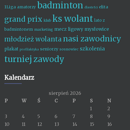
badminton
1Liga
elita
amatorzy
dlastefci
ks wolant
grand prix
lato z
klub
mecz ligowy
mysłowice
badmintonem
marketing
nasi zawodnicy
młodzież wolanta
szkolenia
plakat
seniorzy
sosnowiec
profilaktyka
turniej
zawody
Kalendarz
sierpień 2026
P
W
Ś
C
P
S
N
1
2
3
4
5
6
7
8
9
10
11
12
13
14
15
16