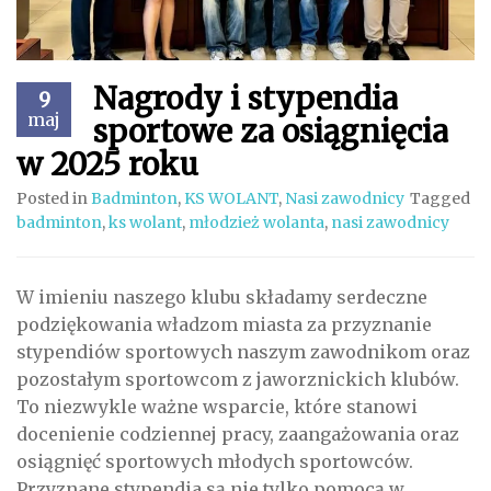
Nagrody i stypendia
9
maj
sportowe za osiągnięcia
w 2025 roku
Posted in
Badminton
,
KS WOLANT
,
Nasi zawodnicy
Tagged
badminton
,
ks wolant
,
młodzież wolanta
,
nasi zawodnicy
W imieniu naszego klubu składamy serdeczne
podziękowania władzom miasta za przyznanie
stypendiów sportowych naszym zawodnikom oraz
pozostałym sportowcom z jaworznickich klubów.
To niezwykle ważne wsparcie, które stanowi
docenienie codziennej pracy, zaangażowania oraz
osiągnięć sportowych młodych sportowców.
Przyznane stypendia są nie tylko pomocą w