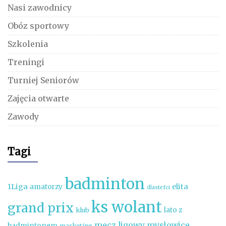
Nasi zawodnicy
Obóz sportowy
Szkolenia
Treningi
Turniej Seniorów
Zajęcia otwarte
Zawody
Tagi
badminton
1Liga
elita
amatorzy
dlastefci
ks wolant
grand prix
lato z
klub
mecz ligowy
mysłowice
badmintonem
marketing