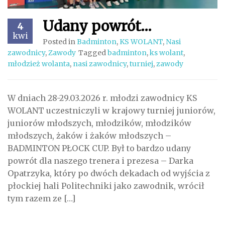
Udany powrót…
4
kwi
Posted in
Badminton
,
KS WOLANT
,
Nasi
zawodnicy
,
Zawody
Tagged
badminton
,
ks wolant
,
młodzież wolanta
,
nasi zawodnicy
,
turniej
,
zawody
W dniach 28-29.03.2026 r. młodzi zawodnicy KS
WOLANT uczestniczyli w krajowy turniej juniorów,
juniorów młodszych, młodzików, młodzików
młodszych, żaków i żaków młodszych –
BADMINTON PŁOCK CUP. Był to bardzo udany
powrót dla naszego trenera i prezesa – Darka
Opatrzyka, który po dwóch dekadach od wyjścia z
płockiej hali Politechniki jako zawodnik, wrócił
tym razem ze […]