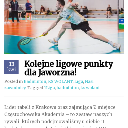
Kolejne ligowe punkty
13
kwi
dla Jaworzna!
Posted in
Badminton
,
KS WOLANT
,
Liga
,
Nasi
zawodnicy
Tagged
1Liga
,
badminton
,
ks wolant
Lider tabeli z Krakowa oraz zajmująca 7. miejsce
Częstochowska Akademia – to zestaw naszych
rywali, których podejmowaliśmy u siebie 11