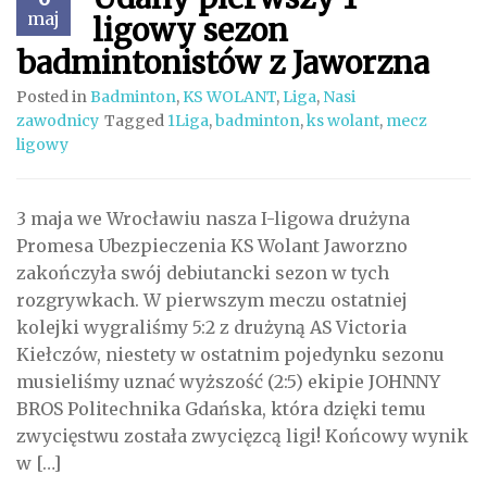
maj
ligowy sezon
badmintonistów z Jaworzna
Posted in
Badminton
,
KS WOLANT
,
Liga
,
Nasi
zawodnicy
Tagged
1Liga
,
badminton
,
ks wolant
,
mecz
ligowy
3 maja we Wrocławiu nasza I-ligowa drużyna
Promesa Ubezpieczenia KS Wolant Jaworzno
zakończyła swój debiutancki sezon w tych
rozgrywkach. W pierwszym meczu ostatniej
kolejki wygraliśmy 5:2 z drużyną AS Victoria
Kiełczów, niestety w ostatnim pojedynku sezonu
musieliśmy uznać wyższość (2:5) ekipie JOHNNY
BROS Politechnika Gdańska, która dzięki temu
zwycięstwu została zwycięzcą ligi! Końcowy wynik
w […]