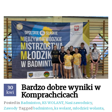
Bardzo dobre wyniki w
30
kwi
Komprachcicach
Posted in
Badminton
,
KS WOLANT
,
Nasi zawodnicy
,
Zawody
Tagged
badminton
,
ks wolant
,
młodzież wolanta
,