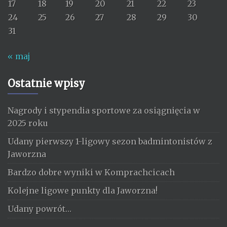
17
18
19
20
21
22
23
24
25
26
27
28
29
30
31
« maj
Ostatnie wpisy
Nagrody i stypendia sportowe za osiągnięcia w
2025 roku
Udany pierwszy 1-ligowy sezon badmintonistów z
Jaworzna
Bardzo dobre wyniki w Komprachcicach
Kolejne ligowe punkty dla Jaworzna!
Udany powrót…