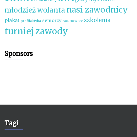
nasi zawodnicy
młodzież wolanta
szkolenia
plakat
seniorzy
sosnowiec
profilaktyka
turniej
zawody
Sponsors
Tagi