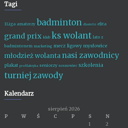
Tagi
badminton
1Liga
elita
amatorzy
dlastefci
ks wolant
grand prix
lato z
klub
mecz ligowy
mysłowice
badmintonem
marketing
nasi zawodnicy
młodzież wolanta
szkolenia
plakat
seniorzy
sosnowiec
profilaktyka
turniej
zawody
Kalendarz
sierpień 2026
P
W
Ś
C
P
S
N
1
2