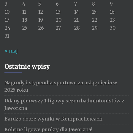
3
4
5
6
7
8
9
10
11
12
13
14
15
16
17
18
19
20
21
22
23
24
25
26
27
28
29
30
31
« maj
Ostatnie wpisy
Nagrody i stypendia sportowe za osiągnięcia w
2025 roku
Udany pierwszy 1-ligowy sezon badmintonistów z
Jaworzna
Bardzo dobre wyniki w Komprachcicach
Kolejne ligowe punkty dla Jaworzna!