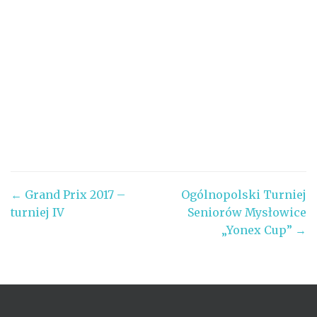
Post
←
Grand Prix 2017 –
Ogólnopolski Turniej
turniej IV
Seniorów Mysłowice
navigation
„Yonex Cup”
→