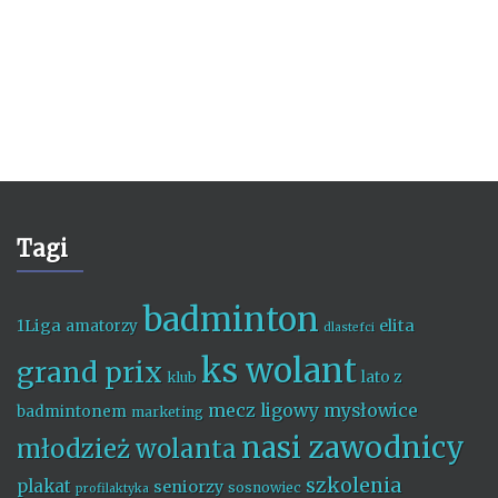
Tagi
badminton
1Liga
elita
amatorzy
dlastefci
ks wolant
grand prix
lato z
klub
mecz ligowy
mysłowice
badmintonem
marketing
nasi zawodnicy
młodzież wolanta
szkolenia
plakat
seniorzy
sosnowiec
profilaktyka