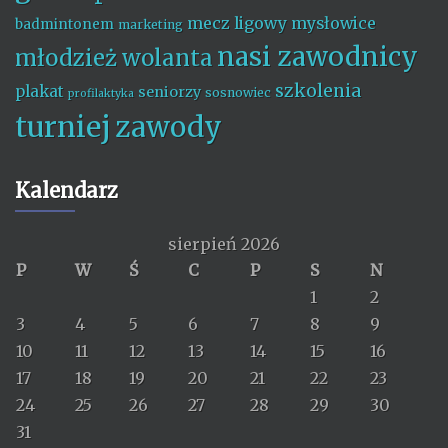
mecz ligowy
mysłowice
badmintonem
marketing
nasi zawodnicy
młodzież wolanta
szkolenia
plakat
seniorzy
sosnowiec
profilaktyka
turniej
zawody
Kalendarz
sierpień 2026
P
W
Ś
C
P
S
N
1
2
3
4
5
6
7
8
9
10
11
12
13
14
15
16
17
18
19
20
21
22
23
24
25
26
27
28
29
30
31