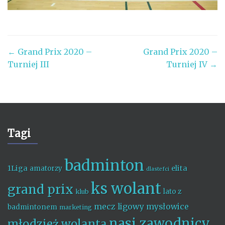
Post
←
Grand Prix 2020 –
Grand Prix 2020 –
Turniej III
Turniej IV
→
navigation
Tagi
badminton
1Liga
elita
amatorzy
dlastefci
ks wolant
grand prix
lato z
klub
mecz ligowy
mysłowice
badmintonem
marketing
nasi zawodnicy
młodzież wolanta