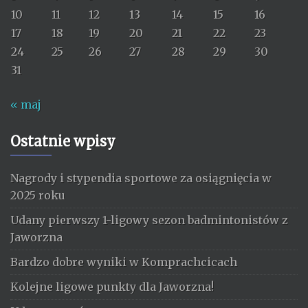
10
11
12
13
14
15
16
17
18
19
20
21
22
23
24
25
26
27
28
29
30
31
« maj
Ostatnie wpisy
Nagrody i stypendia sportowe za osiągnięcia w
2025 roku
Udany pierwszy 1-ligowy sezon badmintonistów z
Jaworzna
Bardzo dobre wyniki w Komprachcicach
Kolejne ligowe punkty dla Jaworzna!