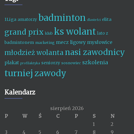
badminton
1Liga
elita
amatorzy
dlastefci
ks wolant
grand prix
lato z
klub
mecz ligowy
mysłowice
badmintonem
marketing
nasi zawodnicy
młodzież wolanta
szkolenia
plakat
seniorzy
sosnowiec
profilaktyka
turniej
zawody
Kalendarz
sierpień 2026
P
W
Ś
C
P
S
N
1
2
3
4
5
6
7
8
9