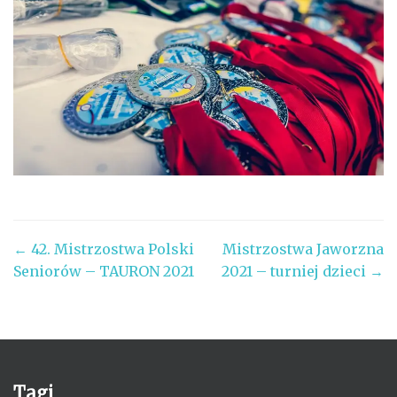
Post
←
42. Mistrzostwa Polski
Mistrzostwa Jaworzna
Seniorów – TAURON 2021
2021 – turniej dzieci
→
navigation
Tagi