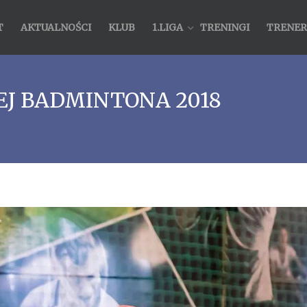
T
AKTUALNOŚCI
KLUB
1.LIGA
TRENINGI
TRENER
J BADMINTONA 2018