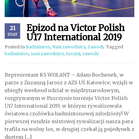
Epizod na Victor Polish
21
mar
U17 International 2019
Posted in
Badminton
,
Nasi zawodnicy
,
Zawody
Tagged
badminton
,
nasi zawodnicy
,
turniej
,
zawody
Reprezentant KS WOLANT – Adam Bochenek, w
parze z Zuzanną Jarosz z AZS UŚ Katowice, wzięli w
ubiegły weekend udział w międzynarodowym,
rozgrywanym w Pszczynie turnieju Victor Polish
U17 International 2019, w którym rywalizowała
światowa czołówka badmintonowej młodzieży! W
pierwszej rundzie mixtowej rywalizacji nasza para
trafiła na wolny los, w drugiej czekał ją pojedynek z
duetem […]