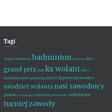
Tagi
badminton
1Liga
elita
amatorzy
dlastefci
ks wolant
grand prix
lato z
klub
mecz ligowy
mysłowice
badmintonem
marketing
nasi zawodnicy
młodzież wolanta
szkolenia
plakat
seniorzy
sosnowiec
profilaktyka
turniej
zawody