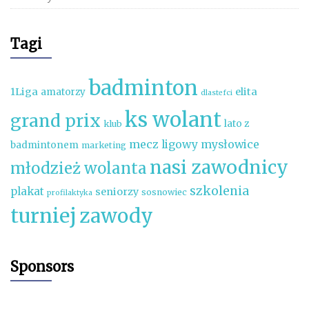
Tagi
badminton
1Liga
elita
amatorzy
dlastefci
ks wolant
grand prix
lato z
klub
mecz ligowy
mysłowice
badmintonem
marketing
nasi zawodnicy
młodzież wolanta
szkolenia
plakat
seniorzy
sosnowiec
profilaktyka
turniej
zawody
Sponsors