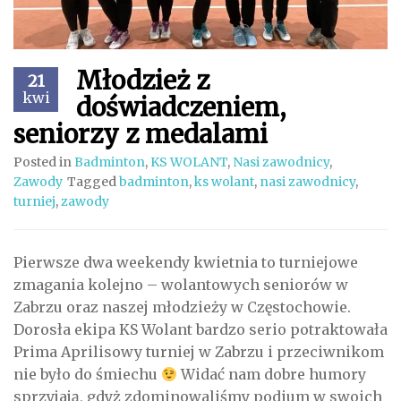
Młodzież z
21
kwi
doświadczeniem,
seniorzy z medalami
Posted in
Badminton
,
KS WOLANT
,
Nasi zawodnicy
,
Zawody
Tagged
badminton
,
ks wolant
,
nasi zawodnicy
,
turniej
,
zawody
Pierwsze dwa weekendy kwietnia to turniejowe
zmagania kolejno – wolantowych seniorów w
Zabrzu oraz naszej młodzieży w Częstochowie.
Dorosła ekipa KS Wolant bardzo serio potraktowała
Prima Aprilisowy turniej w Zabrzu i przeciwnikom
nie było do śmiechu
Widać nam dobre humory
sprzyjają, gdyż zdominowaliśmy podium w swoich