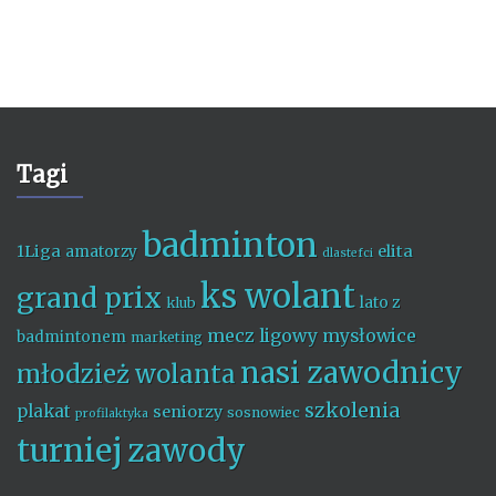
Tagi
badminton
1Liga
elita
amatorzy
dlastefci
ks wolant
grand prix
lato z
klub
mecz ligowy
mysłowice
badmintonem
marketing
nasi zawodnicy
młodzież wolanta
szkolenia
plakat
seniorzy
sosnowiec
profilaktyka
turniej
zawody