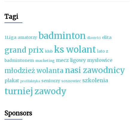
Tagi
badminton
1Liga
elita
amatorzy
dlastefci
ks wolant
grand prix
lato z
klub
mecz ligowy
mysłowice
badmintonem
marketing
nasi zawodnicy
młodzież wolanta
szkolenia
plakat
seniorzy
sosnowiec
profilaktyka
turniej
zawody
Sponsors