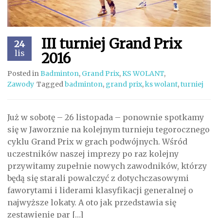
III turniej Grand Prix
24
lis
2016
Posted in
Badminton
,
Grand Prix
,
KS WOLANT
,
Zawody
Tagged
badminton
,
grand prix
,
ks wolant
,
turniej
Już w sobotę – 26 listopada – ponownie spotkamy
się w Jaworznie na kolejnym turnieju tegorocznego
cyklu Grand Prix w grach podwójnych. Wśród
uczestników naszej imprezy po raz kolejny
przywitamy zupełnie nowych zawodników, którzy
będą się starali powalczyć z dotychczasowymi
faworytami i liderami klasyfikacji generalnej o
najwyższe lokaty. A oto jak przedstawia się
zestawienie par […]