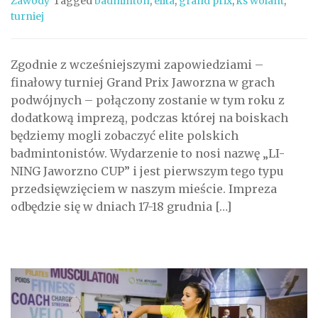
Zawody
Tagged
badminton
,
elita
,
grand prix
,
ks wolant
,
turniej
Zgodnie z wcześniejszymi zapowiedziami –
finałowy turniej Grand Prix Jaworzna w grach
podwójnych – połączony zostanie w tym roku z
dodatkową imprezą, podczas której na boiskach
będziemy mogli zobaczyć elite polskich
badmintonistów. Wydarzenie to nosi nazwę „LI-
NING Jaworzno CUP” i jest pierwszym tego typu
przedsięwzięciem w naszym mieście. Impreza
odbędzie się w dniach 17-18 grudnia […]