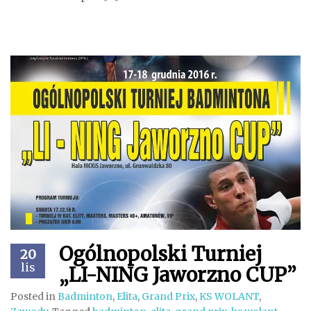
Ogólnopolski Turniej
20
lis
„LI-NING Jaworzno CUP”
Posted in
Badminton
,
Elita
,
Grand Prix
,
KS WOLANT
,