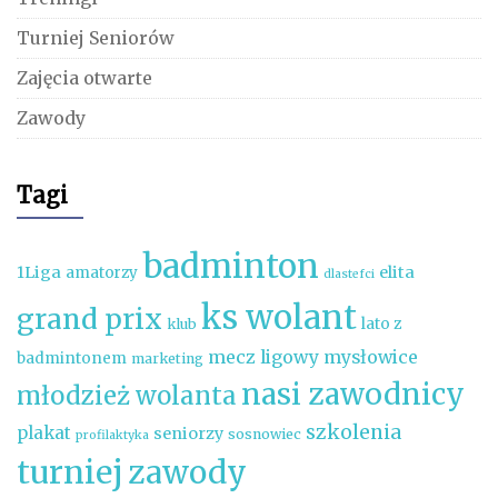
Turniej Seniorów
Zajęcia otwarte
Zawody
Tagi
badminton
1Liga
elita
amatorzy
dlastefci
ks wolant
grand prix
lato z
klub
mecz ligowy
mysłowice
badmintonem
marketing
nasi zawodnicy
młodzież wolanta
szkolenia
plakat
seniorzy
sosnowiec
profilaktyka
turniej
zawody