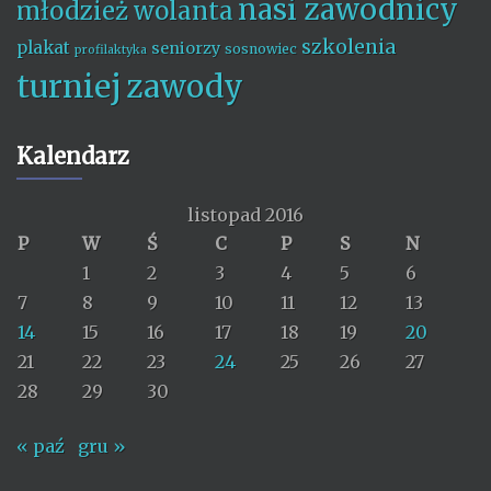
nasi zawodnicy
młodzież wolanta
szkolenia
plakat
seniorzy
sosnowiec
profilaktyka
turniej
zawody
Kalendarz
listopad 2016
P
W
Ś
C
P
S
N
1
2
3
4
5
6
7
8
9
10
11
12
13
14
15
16
17
18
19
20
21
22
23
24
25
26
27
28
29
30
« paź
gru »