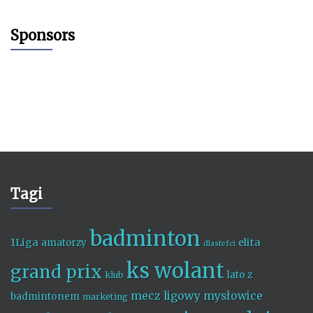
Sponsors
Tagi
badminton
1Liga
elita
amatorzy
dlastefci
ks wolant
grand prix
lato z
klub
mecz ligowy
mysłowice
badmintonem
marketing