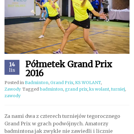
Półmetek Grand Prix
14
lis
2016
Posted in
Badminton
,
Grand Prix
,
KS WOLANT
,
Zawody
Tagged
badminton
,
grand prix
,
ks wolant
,
turniej
,
zawody
Za nami dwa z czterech turniejów tegorocznego
Grand Prix w grach podwójnych. Amatorzy
badmintona jak zwykle nie zawiedli i licznie