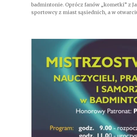
badmintonie. Oprócz fanów „kometki” z J
sportowcy z miast sąsiednich, a w otwarci