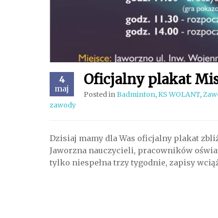
Oficjalny plakat Mi
4
maj
Posted in
Badminton
,
KS WOLANT
,
Zaw
zawody
Dzisiaj mamy dla Was oficjalny plakat zbl
Jaworzna nauczycieli, pracowników oświa
tylko niespełna trzy tygodnie, zapisy wcią