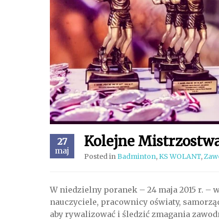
Kolejne Mistrzostwa
27
maj
Posted in
Badminton
,
KS WOLANT
,
Zaw
W niedzielny poranek – 24 maja 2015 r. – w
nauczyciele, pracownicy oświaty, samorz
aby rywalizować i śledzić zmagania zawo