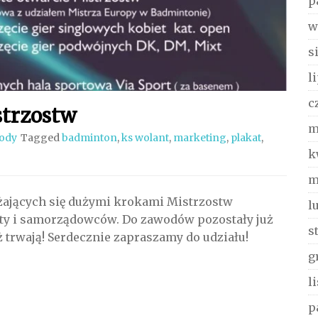
p
w
s
l
c
strzostw
m
ody
Tagged
badminton
,
ks wolant
,
marketing
,
plakat
,
k
m
iżających się dużymi krokami Mistrzostw
l
ty i samorządowców. Do zawodów pozostały już
s
ż trwają! Serdecznie zapraszamy do udziału!
g
l
p