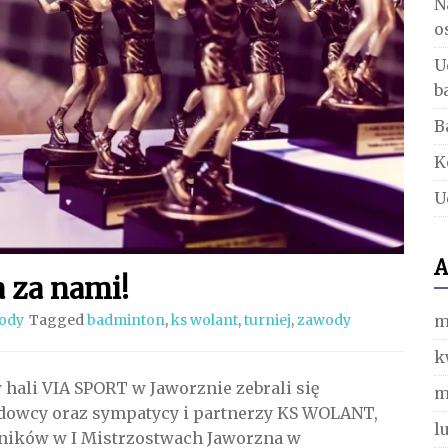
N
o
U
b
B
K
U
A
 za nami!
m
ody
Tagged
badminton
,
ks wolant
,
turniej
,
zawody
k
 hali VIA SPORT w Jaworznie zebrali się
m
ądowcy oraz sympatycy i partnerzy KS WOLANT,
l
dników w I Mistrzostwach Jaworzna w