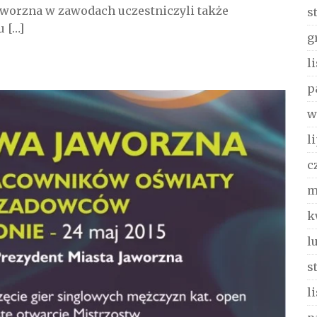
aworzna w zawodach uczestniczyli także
s
u […]
g
l
p
w
l
c
m
k
l
s
l