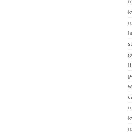
m
k
m
l
s
g
l
p
w
c
m
k
m