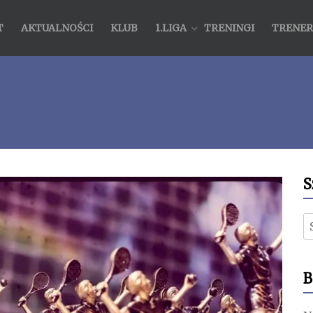
T
AKTUALNOŚCI
KLUB
1.LIGA
TRENINGI
TRENER
S
S
B