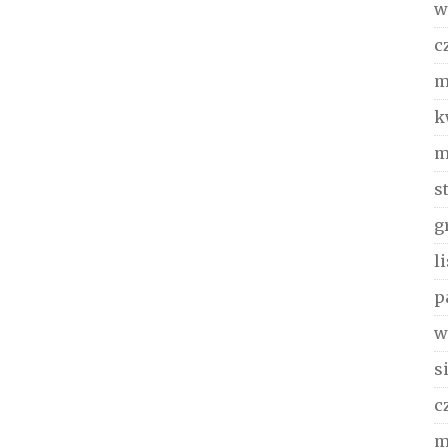
w
c
m
k
m
s
g
l
p
w
s
c
m