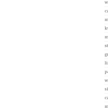
w
c
m
k
m
s
g
l
p
w
s
c
m