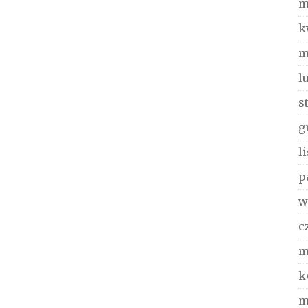
m
k
m
l
s
g
l
p
w
c
m
k
m