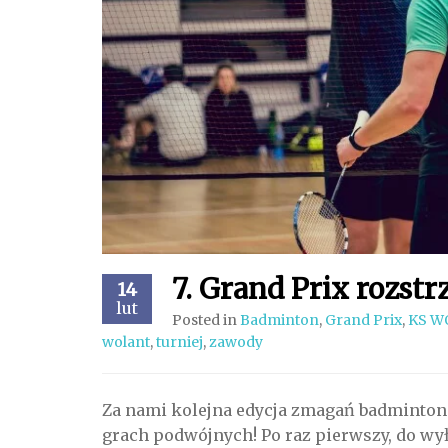
7. Grand Prix rozstr
14
lut
Posted in
Badminton
,
Grand Prix
,
KS W
wolant
,
turniej
,
zawody
Za nami kolejna edycja zmagań badminto
grach podwójnych! Po raz pierwszy, do wy