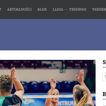
T
AKTUALNOŚCI
KLUB
1.LIGA
TRENINGI
TRENER
S
S
B