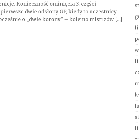
rnieje. Konieczność ominięcia 3. części
s
ierwsze dwie odsłony GP, kiedy to uczestnicy
g
ocześnie o „dwie korony” – kolejno mistrzów […]
l
p
w
l
c
m
k
l
s
l