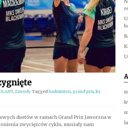
N
o
U
b
B
K
U
A
zygnięte
m
OLANT
,
Zawody
Tagged
badminton
,
grand prix
,
ks
k
m
nowych duetów w ramach Grand Prix Jaworzna w
l
łonienia zwycięzców cyklu, musiały nam