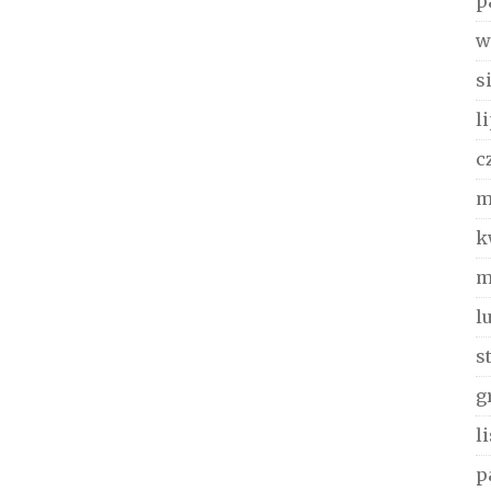
p
w
s
l
c
m
k
m
l
s
g
l
p