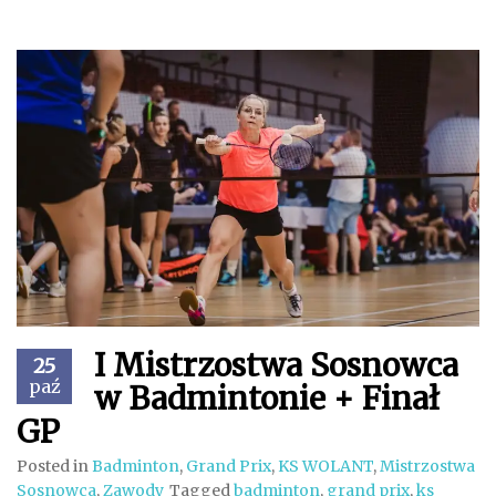
I Mistrzostwa Sosnowca
25
paź
w Badmintonie + Finał
GP
Posted in
Badminton
,
Grand Prix
,
KS WOLANT
,
Mistrzostwa
Sosnowca
,
Zawody
Tagged
badminton
,
grand prix
,
ks