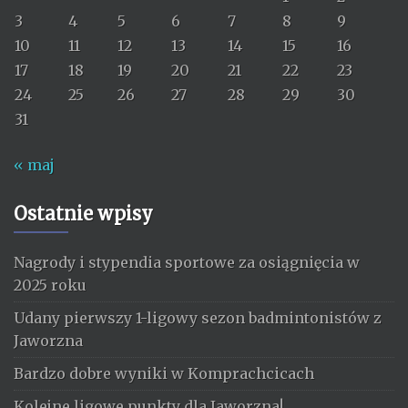
3
4
5
6
7
8
9
10
11
12
13
14
15
16
17
18
19
20
21
22
23
24
25
26
27
28
29
30
31
« maj
Ostatnie wpisy
Nagrody i stypendia sportowe za osiągnięcia w
2025 roku
Udany pierwszy 1-ligowy sezon badmintonistów z
Jaworzna
Bardzo dobre wyniki w Komprachcicach
Kolejne ligowe punkty dla Jaworzna!