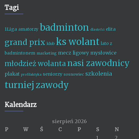
Tagi
badminton
1Liga
elita
amatorzy
dlastefci
ks wolant
grand prix
lato z
klub
mecz ligowy
mysłowice
badmintonem
marketing
nasi zawodnicy
młodzież wolanta
szkolenia
plakat
seniorzy
sosnowiec
profilaktyka
turniej
zawody
Kalendarz
sierpień 2026
P
W
Ś
C
P
S
N
1
2