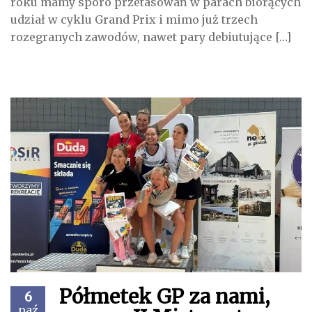
roku mamy sporo przetasowań w parach biorących
udział w cyklu Grand Prix i mimo już trzech
rozegranych zawodów, nawet pary debiutujące […]
Półmetek GP za nami,
6
paź