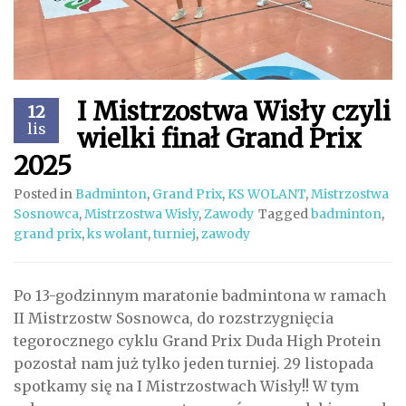
I Mistrzostwa Wisły czyli
12
lis
wielki finał Grand Prix
2025
Posted in
Badminton
,
Grand Prix
,
KS WOLANT
,
Mistrzostwa
Sosnowca
,
Mistrzostwa Wisły
,
Zawody
Tagged
badminton
,
grand prix
,
ks wolant
,
turniej
,
zawody
Po 13-godzinnym maratonie badmintona w ramach
II Mistrzostw Sosnowca, do rozstrzygnięcia
tegorocznego cyklu Grand Prix Duda High Protein
pozostał nam już tylko jeden turniej. 29 listopada
spotkamy się na I Mistrzostwach Wisły!! W tym