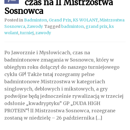
czas na II Mistrzostwa
Sosnowca
Posted in
Badminton
,
Grand Prix
,
KS WOLANT
,
Mistrzostwa
Sosnowca
,
Zawody
Tagged
badminton
,
grand prix
,
ks
wolant
,
turniej
,
zawody
Po Jaworznie i Mysłowicach, czas na
badmintonowe zmagania w Sosnowcu, który w
ubiegłym roku dołączył do naszego turniejowego
cyklu GP! Także tutaj rozegramy pełne
badmintonowe Mistrzostwa w kategoriach
singlowych, deblowych i mikstowych, a gry
podwójne będą jednocześnie rywalizacją w trzeciej
odsłonie „kwadryptyku” GP „DUDA HIGH
PROTEIN”! II Mistrzostwa Sosnowca, rozegrane
zostaną w niedzielę – 26 października […]