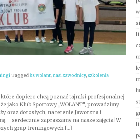
p
w
s
l
c
m
k
ningi
Tagged
ks wolant
,
nasi zawodnicy
,
szkolenia
m
l
tóre dopiero chcą poznać tajniki profesjonalnej
s
 że jako Klub Sportowy „WOLANT”, prowadzimy
ży oraz dorosłych, na terenie Jaworzna i
g
liną – serdecznie zapraszamy na nasze zajęcia! W
l
szych grup treningowych […]
p