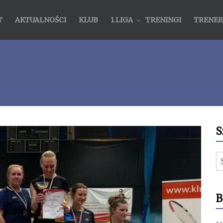
T
AKTUALNOŚCI
KLUB
1.LIGA
TRENINGI
TRENER
S
S
B