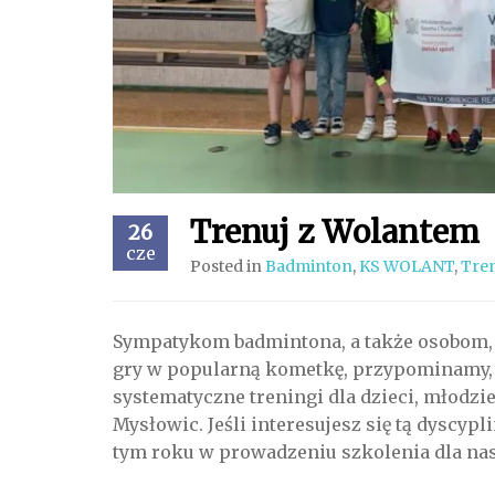
Trenuj z Wolantem
26
cze
Posted in
Badminton
,
KS WOLANT
,
Tre
Sympatykom badmintona, a także osobom, k
gry w popularną kometkę, przypominamy,
systematyczne treningi dla dzieci, młodzie
Mysłowic. Jeśli interesujesz się tą dyscyp
tym roku w prowadzeniu szkolenia dla na