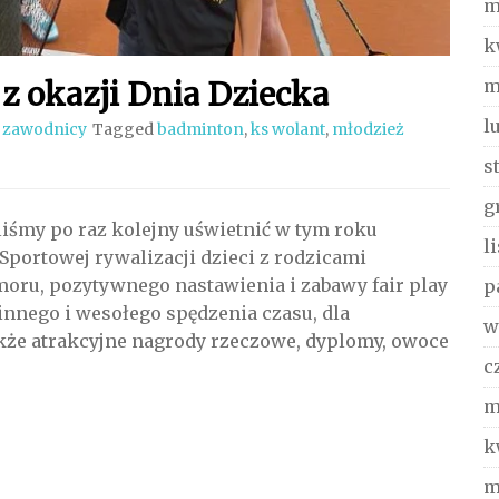
m
k
z okazji Dnia Dziecka
m
l
i zawodnicy
Tagged
badminton
,
ks wolant
,
młodzież
s
g
iśmy po raz kolejny uświetnić w tym roku
l
portowej rywalizacji dzieci z rodzicami
oru, pozytywnego nastawienia i zabawy fair play
p
nnego i wesołego spędzenia czasu, dla
w
że atrakcyjne nagrody rzeczowe, dyplomy, owoce
c
m
k
m