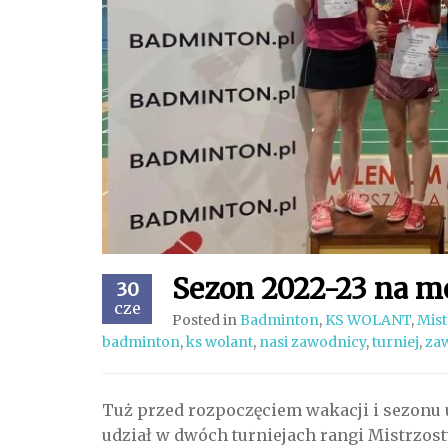
Sezon 2022-23 na me
30
cze
Posted in
Badminton
,
KS WOLANT
,
Mist
badminton
,
ks wolant
,
nasi zawodnicy
,
turniej
,
za
Tuż przed rozpoczęciem wakacji i sezonu
udział w dwóch turniejach rangi Mistrzostw