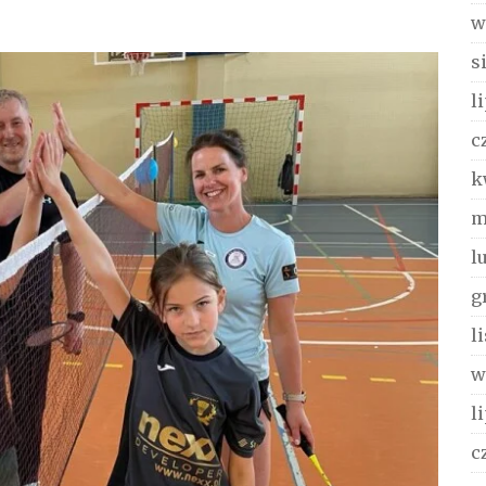
w
s
l
c
k
m
l
g
l
w
l
c