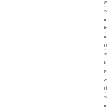
w
c
m
k
m
s
g
l
p
w
s
c
m