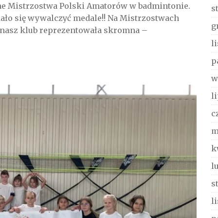
ne Mistrzostwa Polski Amatorów w badmintonie.
s
ło się wywalczyć medale!! Na Mistrzostwach
g
 nasz klub reprezentowała skromna –
l
p
w
l
c
m
k
l
s
l