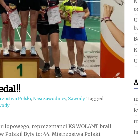
N
o
U
b
B
K
U
A
dal!!
m
rzostwa Polski
,
Nasi zawodnicy
,
Zawody
Tagged
wody
k
m
 urlopowego, reprezentanci KS WOLANT brali
l
 Polski! Były to: 44. Mistrzostwa Polski