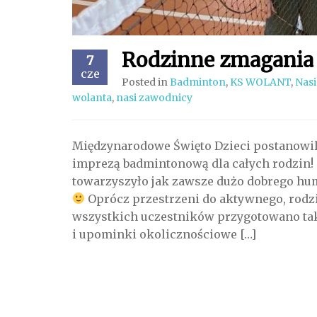
Rodzinne zmagania 
7
cze
Posted in
Badminton
,
KS WOLANT
,
Nas
wolanta
,
nasi zawodnicy
Międzynarodowe Święto Dzieci postanowil
imprezą badmintonową dla całych rodzin! S
towarzyszyło jak zawsze dużo dobrego hum
Oprócz przestrzeni do aktywnego, rodzi
wszystkich uczestników przygotowano tak
i upominki okolicznościowe […]