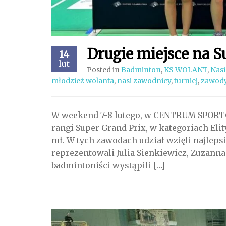
Drugie miejsce na S
14
lut
Posted in
Badminton
,
KS WOLANT
,
Nasi
młodzież wolanta
,
nasi zawodnicy
,
turniej
,
zawod
W weekend 7-8 lutego, w CENTRUM SPORTÓ
rangi Super Grand Prix, w kategoriach Eli
mł. W tych zawodach udział wzięli najlepsi
reprezentowali Julia Sienkiewicz, Zuzanna
badmintoniści wystąpili […]