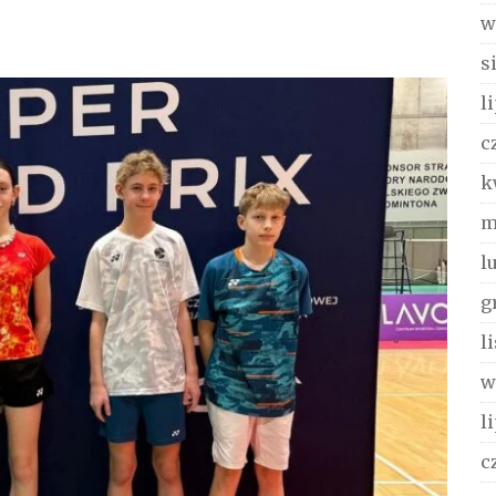
w
s
l
c
k
m
l
g
l
w
l
c