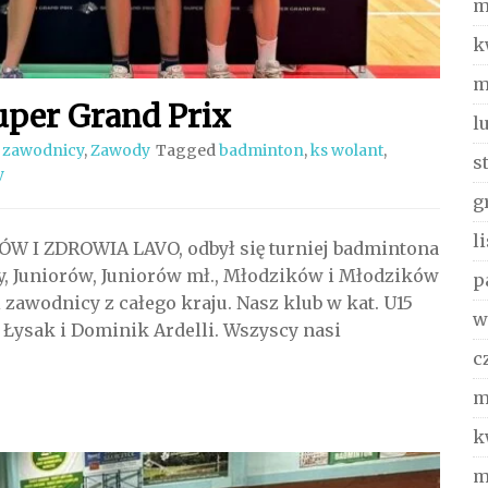
m
k
m
uper Grand Prix
l
 zawodnicy
,
Zawody
Tagged
badminton
,
ks wolant
,
s
y
g
l
W I ZDROWIA LAVO, odbył się turniej badmintona
ty, Juniorów, Juniorów mł., Młodzików i Młodzików
p
 zawodnicy z całego kraju. Nasz klub w kat. U15
w
 Łysak i Dominik Ardelli. Wszyscy nasi
c
m
k
m