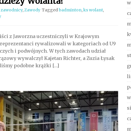
dzieży Wolanta!
w
 zawodnicy
,
Zawody
Tagged
badminton
,
ks wolant
,
c
y
m
k
iści z Jaworzna uczestniczyli w Krajowym
reprezentanci rywalizowali w kategoriach od U9
m
nczych i podwójnych. W tych zawodach udział
s
rązowy wywalczył Kajetan Richter, a Zuzia Łysak
liśmy podobne krążki […]
g
l
p
w
s
c
m