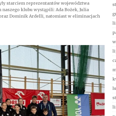
były starciem reprezentantów województwa
s
naszego klubu wystąpili: Ada Bożek, Julia
g
 oraz Dominik Ardelli, natomiast w eliminacjach
l
p
w
l
c
m
k
l
s
l