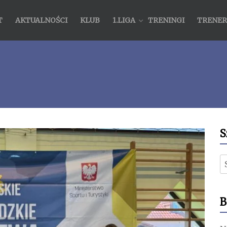
T
AKTUALNOŚCI
KLUB
1.LIGA
TRENINGI
TRENER
S
S
B