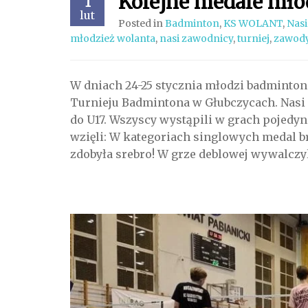
Kolejne medale mło
1
lut
Posted in
Badminton
,
KS WOLANT
,
Nasi
młodzież wolanta
,
nasi zawodnicy
,
turniej
,
zawod
W dniach 24-25 stycznia młodzi badminton
Turnieju Badmintona w Głubczycach. Nasi 
do U17. Wszyscy wystąpili w grach pojedy
wzięli: W kategoriach singlowych medal b
zdobyła srebro! W grze deblowej wywalczy