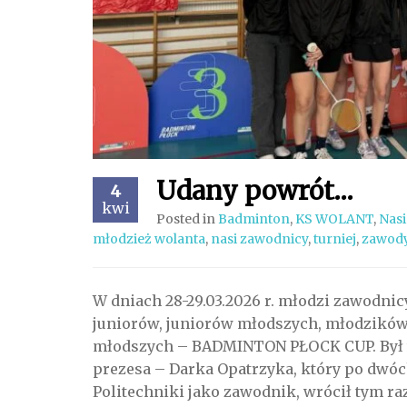
Udany powrót…
4
kwi
Posted in
Badminton
,
KS WOLANT
,
Nasi
młodzież wolanta
,
nasi zawodnicy
,
turniej
,
zawod
W dniach 28-29.03.2026 r. młodzi zawodni
juniorów, juniorów młodszych, młodzikó
młodszych – BADMINTON PŁOCK CUP. Był to
prezesa – Darka Opatrzyka, który po dwóch
Politechniki jako zawodnik, wrócił tym ra