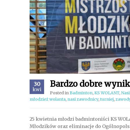
Bardzo dobre wynik
30
kwi
Posted in
Badminton
,
KS WOLANT
,
Nasi
młodzież wolanta
,
nasi zawodnicy
,
turniej
,
zawod
25 kwietnia młodzi badmintoniści KS WOL
Młodzików oraz eliminacje do Ogólnopols