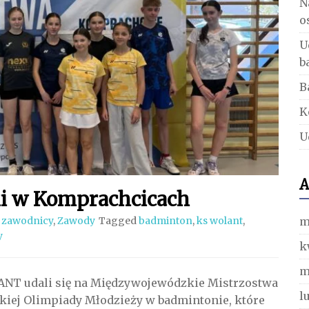
N
o
U
b
B
K
U
A
i w Komprachcicach
m
 zawodnicy
,
Zawody
Tagged
badminton
,
ks wolant
,
y
k
m
ANT udali się na Międzywojewódzkie Mistrzostwa
l
kiej Olimpiady Młodzieży w badmintonie, które