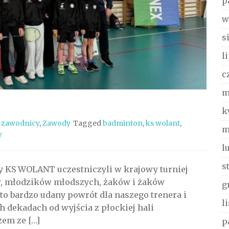
p
w
s
l
c
m
k
 zawodnicy
,
Zawody
Tagged
badminton
,
ks wolant
,
m
y
l
s
cy KS WOLANT uczestniczyli w krajowy turniej
w, młodzików młodszych, żaków i żaków
g
 bardzo udany powrót dla naszego trenera i
l
 dekadach od wyjścia z płockiej hali
zem ze […]
p