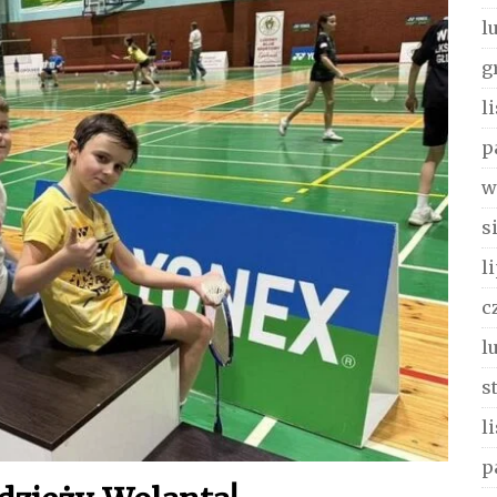
l
g
l
p
w
s
l
c
l
s
l
p