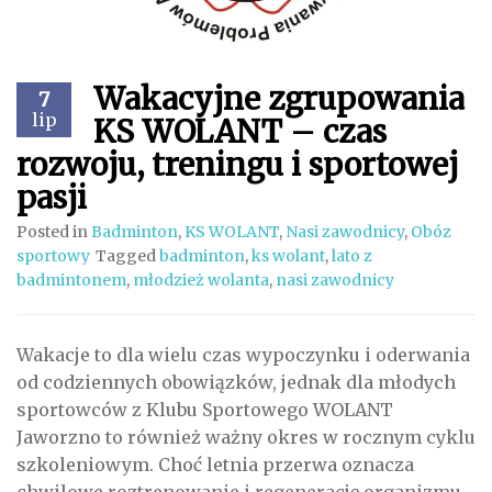
Wakacyjne zgrupowania
7
lip
KS WOLANT – czas
rozwoju, treningu i sportowej
pasji
Posted in
Badminton
,
KS WOLANT
,
Nasi zawodnicy
,
Obóz
sportowy
Tagged
badminton
,
ks wolant
,
lato z
badmintonem
,
młodzież wolanta
,
nasi zawodnicy
Wakacje to dla wielu czas wypoczynku i oderwania
od codziennych obowiązków, jednak dla młodych
sportowców z Klubu Sportowego WOLANT
Jaworzno to również ważny okres w rocznym cyklu
szkoleniowym. Choć letnia przerwa oznacza