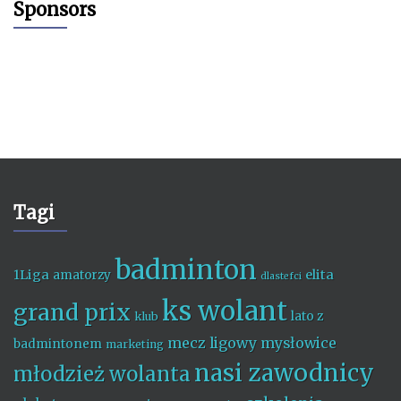
Sponsors
Tagi
badminton
1Liga
elita
amatorzy
dlastefci
ks wolant
grand prix
lato z
klub
mecz ligowy
mysłowice
badmintonem
marketing
nasi zawodnicy
młodzież wolanta