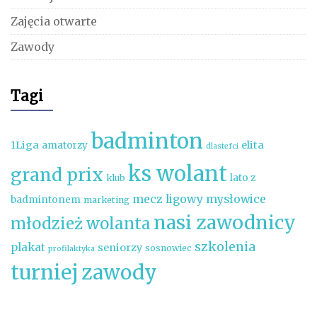
Zajęcia otwarte
Zawody
Tagi
badminton
1Liga
elita
amatorzy
dlastefci
ks wolant
grand prix
lato z
klub
mecz ligowy
mysłowice
badmintonem
marketing
nasi zawodnicy
młodzież wolanta
szkolenia
plakat
seniorzy
sosnowiec
profilaktyka
turniej
zawody