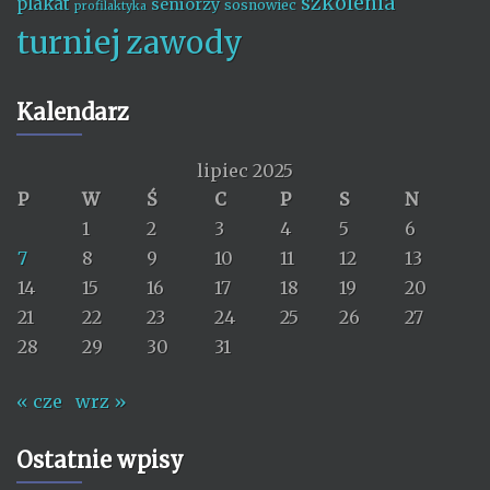
szkolenia
plakat
seniorzy
sosnowiec
profilaktyka
turniej
zawody
Kalendarz
lipiec 2025
P
W
Ś
C
P
S
N
1
2
3
4
5
6
7
8
9
10
11
12
13
14
15
16
17
18
19
20
21
22
23
24
25
26
27
28
29
30
31
« cze
wrz »
Ostatnie wpisy