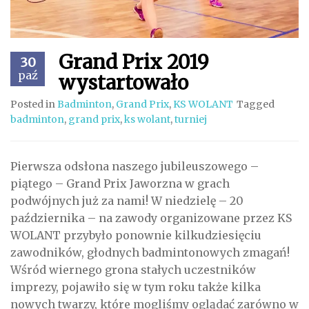
Grand Prix 2019
30
paź
wystartowało
Posted in
Badminton
,
Grand Prix
,
KS WOLANT
Tagged
badminton
,
grand prix
,
ks wolant
,
turniej
Pierwsza odsłona naszego jubileuszowego –
piątego – Grand Prix Jaworzna w grach
podwójnych już za nami! W niedzielę – 20
października – na zawody organizowane przez KS
WOLANT przybyło ponownie kilkudziesięciu
zawodników, głodnych badmintonowych zmagań!
Wśród wiernego grona stałych uczestników
imprezy, pojawiło się w tym roku także kilka
nowych twarzy, które mogliśmy oglądać zarówno w