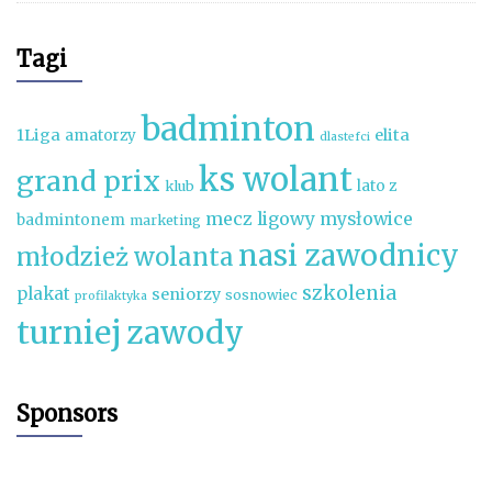
Tagi
badminton
1Liga
elita
amatorzy
dlastefci
ks wolant
grand prix
lato z
klub
mecz ligowy
mysłowice
badmintonem
marketing
nasi zawodnicy
młodzież wolanta
szkolenia
plakat
seniorzy
sosnowiec
profilaktyka
turniej
zawody
Sponsors