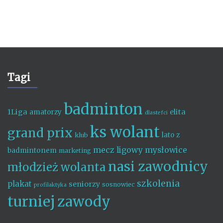
Tagi
badminton
1Liga
elita
amatorzy
dlastefci
ks wolant
grand prix
lato z
klub
mecz ligowy
mysłowice
badmintonem
marketing
nasi zawodnicy
młodzież wolanta
szkolenia
plakat
seniorzy
sosnowiec
profilaktyka
turniej
zawody