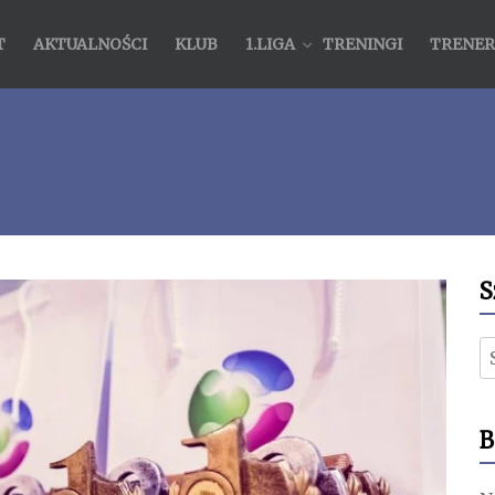
T
AKTUALNOŚCI
KLUB
1.LIGA
TRENINGI
TRENER
S
S
B