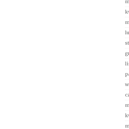
m
k
m
l
s
g
l
p
w
c
m
k
m