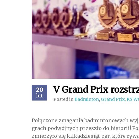
V Grand Prix rozstr
20
lut
Posted in
Badminton
,
Grand Prix
,
KS W
Połączone zmagania badmintonowych wyjad
grach podwójnych przeszło do historii! Pod
zmierzyło się kilkadziesiąt par, które ry