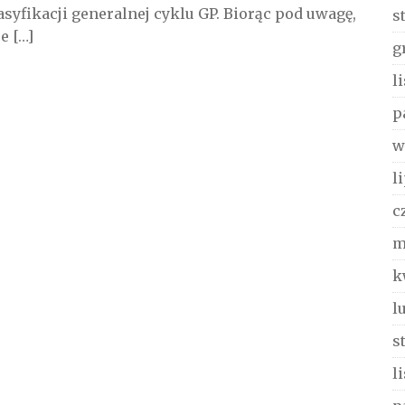
syfikacji generalnej cyklu GP. Biorąc pod uwagę,
s
e […]
g
l
p
w
l
c
m
k
l
s
l