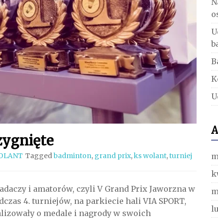
N
o
U
b
B
K
U
A
zygnięte
m
OLANT
Tagged
badminton
,
grand prix
,
ks wolant
,
turniej
k
aczy i amatorów, czyli V Grand Prix Jaworzna w
m
czas 4. turniejów, na parkiecie hali VIA SPORT,
l
walizowały o medale i nagrody w swoich