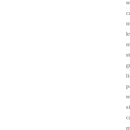
w
c
m
k
m
s
g
l
p
w
s
c
m