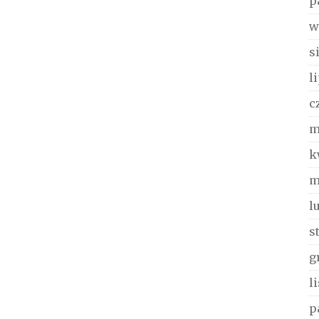
p
w
s
l
c
m
k
m
l
s
g
l
p