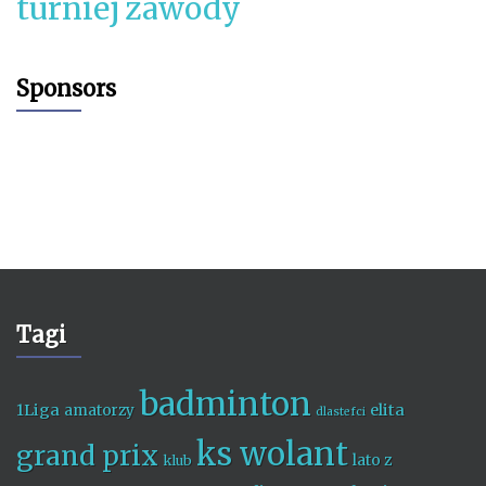
turniej
zawody
Sponsors
Tagi
badminton
1Liga
elita
amatorzy
dlastefci
ks wolant
grand prix
lato z
klub