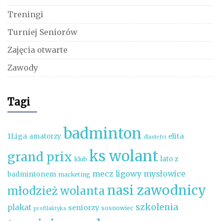
Treningi
Turniej Seniorów
Zajęcia otwarte
Zawody
Tagi
badminton
1Liga
elita
amatorzy
dlastefci
ks wolant
grand prix
lato z
klub
mecz ligowy
mysłowice
badmintonem
marketing
nasi zawodnicy
młodzież wolanta
szkolenia
plakat
seniorzy
sosnowiec
profilaktyka