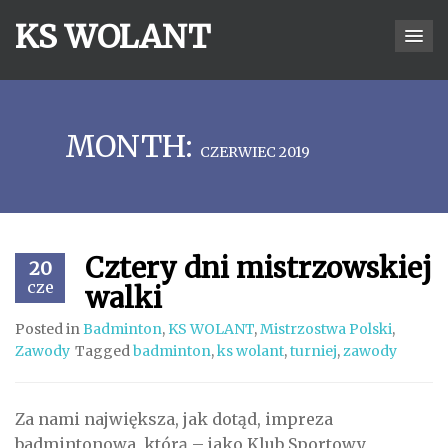
KS WOLANT
MONTH:
CZERWIEC 2019
Cztery dni mistrzowskiej
20
cze
walki
Posted in
Badminton
,
KS WOLANT
,
Mistrzostwa Polski
,
Zawody
Tagged
badminton
,
ks wolant
,
turniej
,
zawody
Za nami największa, jak dotąd, impreza
badmintonowa, którą – jako Klub Sportowy