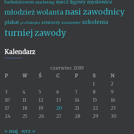
mecz ligowy
mysłowice
badmintonem
marketing
nasi zawodnicy
młodzież wolanta
szkolenia
plakat
seniorzy
sosnowiec
profilaktyka
turniej
zawody
Kalendarz
czerwiec 2019
P
W
Ś
C
P
S
N
1
2
3
4
5
6
7
8
9
10
11
12
13
14
15
16
17
18
19
20
21
22
23
24
25
26
27
28
29
30
« maj
wrz »