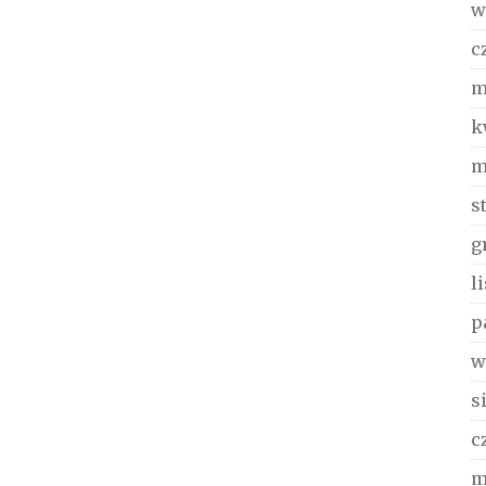
w
c
m
k
m
s
g
l
p
w
s
c
m