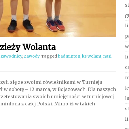
s
g
l
p
zieży Wolanta
w
 zawodnicy
,
Zawody
Tagged
badminton
,
ks wolant
,
nasi
l
c
m
zyli się ze swoimi rówieśnikami w Turnieju
k
ł w sobotę – 12 marca, w Bojszowach. Dla naszych
zetestowania swoich umiejętności w turniejowej
l
mintona z całej Polski. Mimo iż w takich
s
l