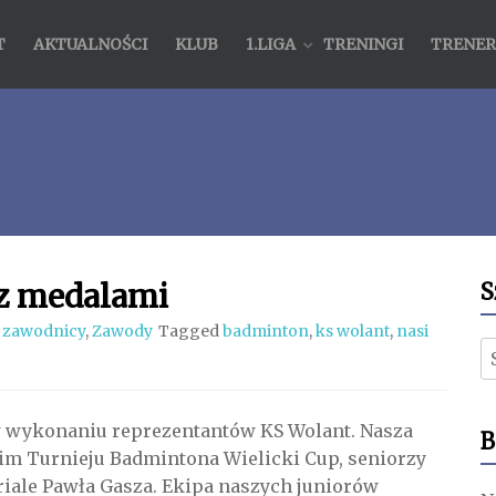
T
AKTUALNOŚCI
KLUB
1.LIGA
TRENINGI
TRENER
z medalami
S
 zawodnicy
,
Zawody
Tagged
badminton
,
ks wolant
,
nasi
S
w wykonaniu reprezentantów KS Wolant. Nasza
B
im Turnieju Badmintona Wielicki Cup, seniorzy
iale Pawła Gasza. Ekipa naszych juniorów