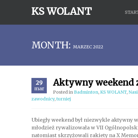
KS WOLANT
STAR
MONTH:
MARZEC 2022
Aktywny weekend 
29
mar
Posted in
Badminton
,
KS WOLANT
,
Nasi
zawodnicy
,
turniej
Ubiegły weekend był niezwykle aktywny 
młodzież rywalizowała w VII Ogólnopolsk
natomiast skrzyżowali rakiety na X Memor