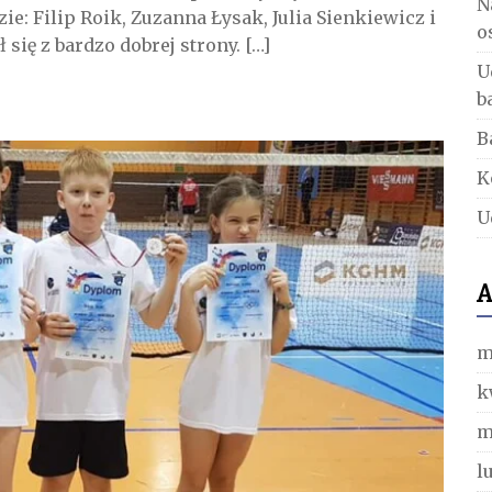
N
e: Filip Roik, Zuzanna Łysak, Julia Sienkiewicz i
o
się z bardzo dobrej strony. […]
U
b
B
K
U
A
m
k
m
l