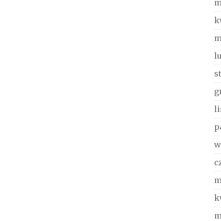
m
k
m
l
s
g
l
p
w
c
m
k
m