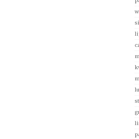
p
w
s
l
c
m
k
m
l
s
g
l
p