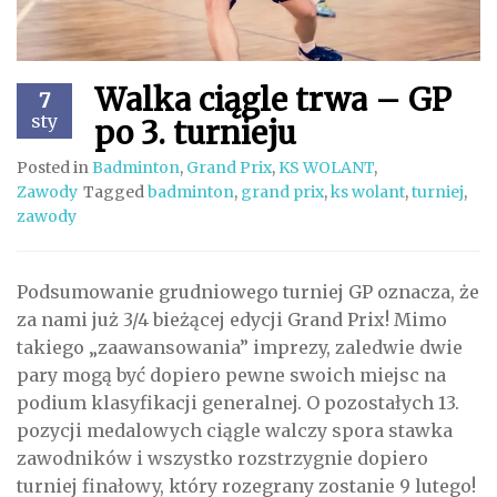
Walka ciągle trwa – GP
7
sty
po 3. turnieju
Posted in
Badminton
,
Grand Prix
,
KS WOLANT
,
Zawody
Tagged
badminton
,
grand prix
,
ks wolant
,
turniej
,
zawody
Podsumowanie grudniowego turniej GP oznacza, że
za nami już 3/4 bieżącej edycji Grand Prix! Mimo
takiego „zaawansowania” imprezy, zaledwie dwie
pary mogą być dopiero pewne swoich miejsc na
podium klasyfikacji generalnej. O pozostałych 13.
pozycji medalowych ciągle walczy spora stawka
zawodników i wszystko rozstrzygnie dopiero
turniej finałowy, który rozegrany zostanie 9 lutego!