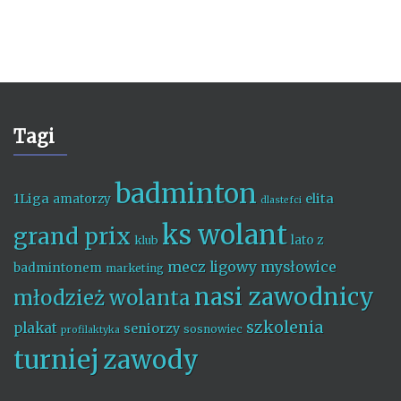
Tagi
badminton
1Liga
elita
amatorzy
dlastefci
ks wolant
grand prix
lato z
klub
mecz ligowy
mysłowice
badmintonem
marketing
nasi zawodnicy
młodzież wolanta
szkolenia
plakat
seniorzy
sosnowiec
profilaktyka
turniej
zawody