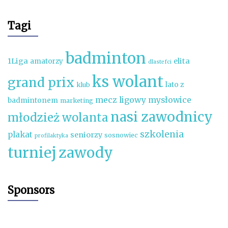
Tagi
badminton
1Liga
elita
amatorzy
dlastefci
ks wolant
grand prix
lato z
klub
mecz ligowy
mysłowice
badmintonem
marketing
nasi zawodnicy
młodzież wolanta
szkolenia
plakat
seniorzy
sosnowiec
profilaktyka
turniej
zawody
Sponsors