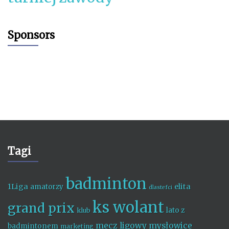
Sponsors
Tagi
badminton
1Liga
elita
amatorzy
dlastefci
ks wolant
grand prix
lato z
klub
mecz ligowy
mysłowice
badmintonem
marketing