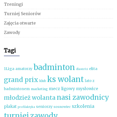
Treningi
Turniej Seniorów
Zajęcia otwarte
Zawody
Tagi
badminton
1Liga
elita
amatorzy
dlastefci
ks wolant
grand prix
lato z
klub
mecz ligowy
mysłowice
badmintonem
marketing
nasi zawodnicy
młodzież wolanta
szkolenia
plakat
seniorzy
sosnowiec
profilaktyka
turniej
zawody