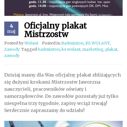
Oficjalny plakat
4
maj
Mistrzostw
Posted by
Wolant
Posted in
Badminton
,
KS WOLANT
,
Zawody
Tagged
badminton
,
ks wolant
,
marketing
,
plakat
,
zawody
Dzisiaj mamy dla Was oficjalny plakat zbliżających
się dużymi krokami Mistrzostw Jaworzna
nauczycieli, pracowników oświaty i
samorządowców. Do zawodów pozostały już tylko
niespełna trzy tygodnie, zapisy wciąż trwają!
Serdecznie zapraszamy do udziału!