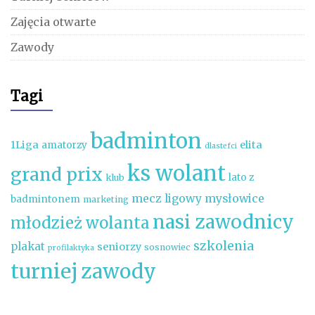
Zajęcia otwarte
Zawody
Tagi
badminton
1Liga
elita
amatorzy
dlastefci
ks wolant
grand prix
lato z
klub
mecz ligowy
mysłowice
badmintonem
marketing
nasi zawodnicy
młodzież wolanta
szkolenia
plakat
seniorzy
sosnowiec
profilaktyka
turniej
zawody