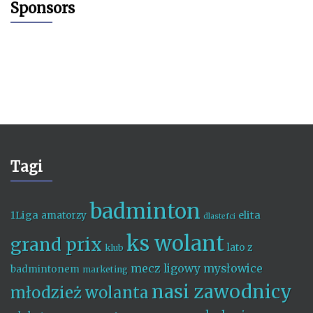
Sponsors
Tagi
badminton
1Liga
elita
amatorzy
dlastefci
ks wolant
grand prix
lato z
klub
mecz ligowy
mysłowice
badmintonem
marketing
nasi zawodnicy
młodzież wolanta