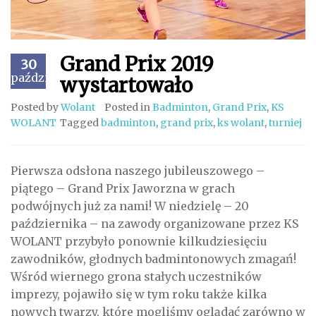
Grand Prix 2019
30
październik
wystartowało
Posted by
Wolant
Posted in
Badminton
,
Grand Prix
,
KS
WOLANT
Tagged
badminton
,
grand prix
,
ks wolant
,
turniej
Pierwsza odsłona naszego jubileuszowego –
piątego – Grand Prix Jaworzna w grach
podwójnych już za nami! W niedzielę – 20
października – na zawody organizowane przez KS
WOLANT przybyło ponownie kilkudziesięciu
zawodników, głodnych badmintonowych zmagań!
Wśród wiernego grona stałych uczestników
imprezy, pojawiło się w tym roku także kilka
nowych twarzy, które mogliśmy oglądać zarówno w