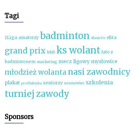
Tagi
badminton
1Liga
elita
amatorzy
dlastefci
ks wolant
grand prix
lato z
klub
mecz ligowy
mysłowice
badmintonem
marketing
nasi zawodnicy
młodzież wolanta
szkolenia
plakat
seniorzy
sosnowiec
profilaktyka
turniej
zawody
Sponsors