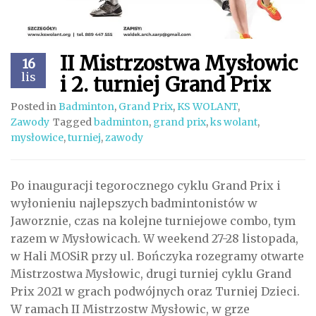
II Mistrzostwa Mysłowic
16
lis
i 2. turniej Grand Prix
Posted in
Badminton
,
Grand Prix
,
KS WOLANT
,
Zawody
Tagged
badminton
,
grand prix
,
ks wolant
,
mysłowice
,
turniej
,
zawody
Po inauguracji tegorocznego cyklu Grand Prix i
wyłonieniu najlepszych badmintonistów w
Jaworznie, czas na kolejne turniejowe combo, tym
razem w Mysłowicach. W weekend 27-28 listopada,
w Hali MOSiR przy ul. Bończyka rozegramy otwarte
Mistrzostwa Mysłowic, drugi turniej cyklu Grand
Prix 2021 w grach podwójnych oraz Turniej Dzieci.
W ramach II Mistrzostw Mysłowic, w grze