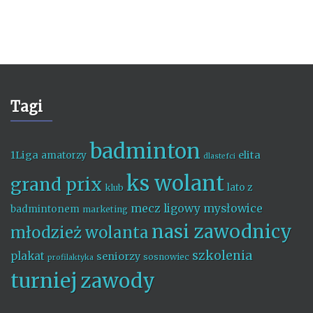
Tagi
badminton
1Liga
elita
amatorzy
dlastefci
ks wolant
grand prix
lato z
klub
mecz ligowy
mysłowice
badmintonem
marketing
nasi zawodnicy
młodzież wolanta
szkolenia
plakat
seniorzy
sosnowiec
profilaktyka
turniej
zawody