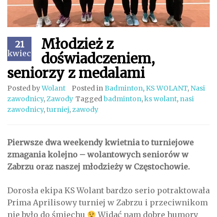
Młodzież z
21
kwiecień
doświadczeniem,
seniorzy z medalami
Posted by
Wolant
Posted in
Badminton
,
KS WOLANT
,
Nasi
zawodnicy
,
Zawody
Tagged
badminton
,
ks wolant
,
nasi
zawodnicy
,
turniej
,
zawody
Pierwsze dwa weekendy kwietnia to turniejowe
zmagania kolejno – wolantowych seniorów w
Zabrzu oraz naszej młodzieży w Częstochowie.
Dorosła ekipa KS Wolant bardzo serio potraktowała
Prima Aprilisowy turniej w Zabrzu i przeciwnikom
nie było do śmiechu
Widać nam dobre humory