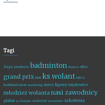
Tagi
badminton
1Liga
elita
amatorzy
dlastefci
ks wolant
grand prix
lato z
klub
mecz ligowy
mysłowice
badmintonem
marketing
nasi zawodnicy
młodzież wolanta
szkolenia
plakat
seniorzy
sosnowiec
profilaktyka