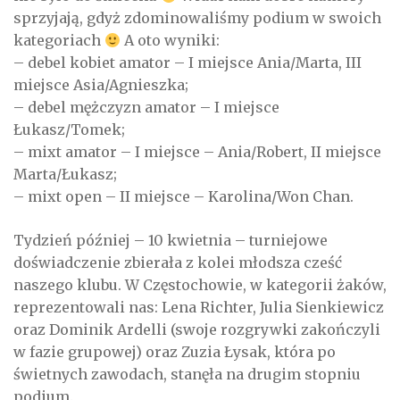
sprzyjają, gdyż zdominowaliśmy podium w swoich
kategoriach
A oto wyniki:
– debel kobiet amator – I miejsce Ania/Marta, III
miejsce Asia/Agnieszka;
– debel mężczyzn amator – I miejsce
Łukasz/Tomek;
– mixt amator – I miejsce – Ania/Robert, II miejsce
Marta/Łukasz;
– mixt open – II miejsce – Karolina/Won Chan.
Tydzień później – 10 kwietnia – turniejowe
doświadczenie zbierała z kolei młodsza cześć
naszego klubu. W Częstochowie, w kategorii żaków,
reprezentowali nas: Lena Richter, Julia Sienkiewicz
oraz Dominik Ardelli (swoje rozgrywki zakończyli
w fazie grupowej) oraz Zuzia Łysak, która po
świetnych zawodach, stanęła na drugim stopniu
podium.