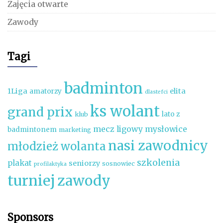
Zajęcia otwarte
Zawody
Tagi
badminton
1Liga
elita
amatorzy
dlastefci
ks wolant
grand prix
lato z
klub
mecz ligowy
mysłowice
badmintonem
marketing
nasi zawodnicy
młodzież wolanta
szkolenia
plakat
seniorzy
sosnowiec
profilaktyka
turniej
zawody
Sponsors