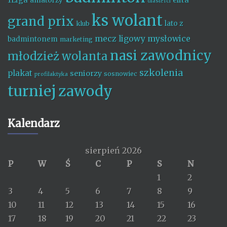
amatorzy
dlastefci
ks wolant
grand prix
lato z
klub
mecz ligowy
mysłowice
badmintonem
marketing
nasi zawodnicy
młodzież wolanta
szkolenia
plakat
seniorzy
sosnowiec
profilaktyka
turniej
zawody
Kalendarz
sierpień 2026
P
W
Ś
C
P
S
N
1
2
3
4
5
6
7
8
9
10
11
12
13
14
15
16
17
18
19
20
21
22
23