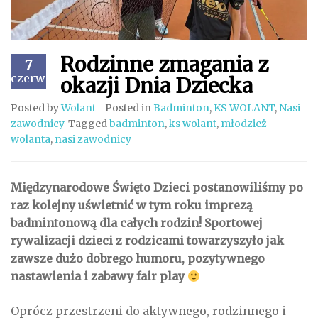
Rodzinne zmagania z
7
czerwiec
okazji Dnia Dziecka
Posted by
Wolant
Posted in
Badminton
,
KS WOLANT
,
Nasi
zawodnicy
Tagged
badminton
,
ks wolant
,
młodzież
wolanta
,
nasi zawodnicy
Międzynarodowe Święto Dzieci postanowiliśmy po
raz kolejny uświetnić w tym roku imprezą
badmintonową dla całych rodzin! Sportowej
rywalizacji dzieci z rodzicami towarzyszyło jak
zawsze dużo dobrego humoru, pozytywnego
nastawienia i zabawy fair play
Oprócz przestrzeni do aktywnego, rodzinnego i