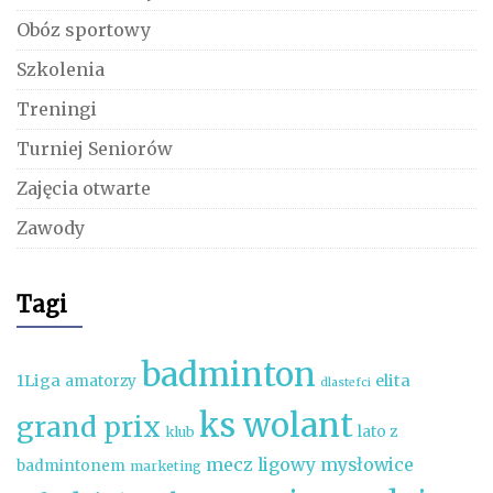
Obóz sportowy
Szkolenia
Treningi
Turniej Seniorów
Zajęcia otwarte
Zawody
Tagi
badminton
1Liga
elita
amatorzy
dlastefci
ks wolant
grand prix
lato z
klub
mecz ligowy
mysłowice
badmintonem
marketing