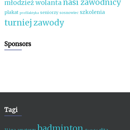
nasi zawodnicy
młodzież wolanta
szkolenia
plakat
seniorzy
sosnowiec
profilaktyka
turniej
zawody
Sponsors
Tagi
badminton
1Liga
elita