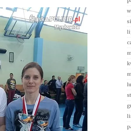
p
w
s
l
c
m
k
m
l
s
g
l
p