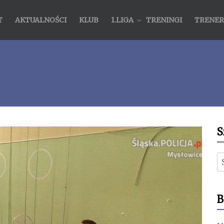
T
AKTUALNOŚCI
KLUB
1.LIGA
TRENINGI
TRENER
S
S
B