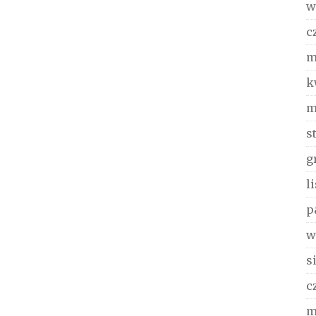
w
c
m
k
m
s
g
l
p
w
s
c
m