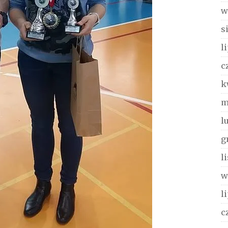
w
s
l
c
k
m
l
g
l
w
l
c