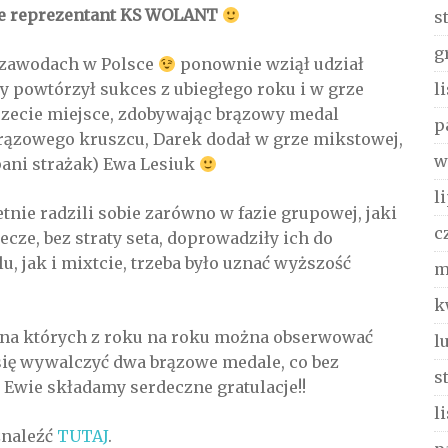
kże reprezentant KS WOLANT
s
g
 zawodach w Polsce
ponownie wziął udział
l
 powtórzył sukces z ubiegłego roku i w grze
trzecie miejsce, zdobywając brązowy medal
p
brązowego kruszcu, Darek dodał w grze mikstowej,
w
pani strażak) Ewa Lesiuk
l
tnie radzili sobie zarówno w fazie grupowej, jaki
c
ecze, bez straty seta, doprowadziły ich do
u, jak i mixtcie, trzeba było uznać wyższość
m
k
 na których z roku na roku można obserwować
l
się wywalczyć dwa brązowe medale, co bez
s
 Ewie składamy serdeczne gratulacje!!
l
znaleźć
TUTAJ
.