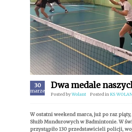
Dwa medale naszych
30
marzec
Posted by
Wolant
Posted in
KS WOLA
W ostatni weekend marca, już po raz piąty
Służb Mundurowych w Badmintonie. W świę
przystąpiło 130 przedstawicieli policji, wo