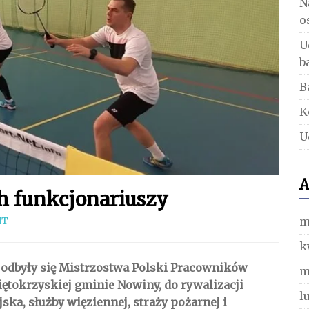
N
o
U
b
B
K
U
A
 funkcjonariuszy
m
NT
k
, odbyły się Mistrzostwa Polski Pracowników
m
tokrzyskiej gminie Nowiny, do rywalizacji
l
jska, służby więziennej, straży pożarnej i