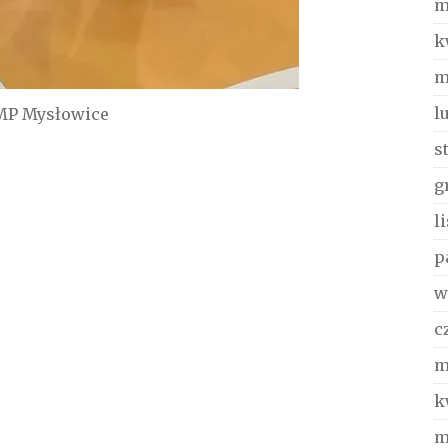
m
k
m
l
KMP Mysłowice
s
g
l
p
w
c
m
k
m