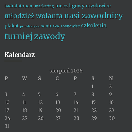
mecz ligowy
mysłowice
badmintonem
marketing
nasi zawodnicy
młodzież wolanta
szkolenia
plakat
seniorzy
sosnowiec
profilaktyka
turniej
zawody
Kalendarz
sierpień 2026
P
W
Ś
C
P
S
N
1
2
3
4
5
6
7
8
9
10
11
12
13
14
15
16
17
18
19
20
21
22
23
24
25
26
27
28
29
30
31