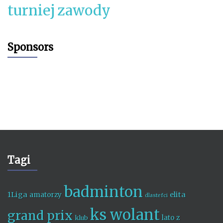
turniej
zawody
Sponsors
Tagi
badminton
1Liga
elita
amatorzy
dlastefci
ks wolant
grand prix
lato z
klub