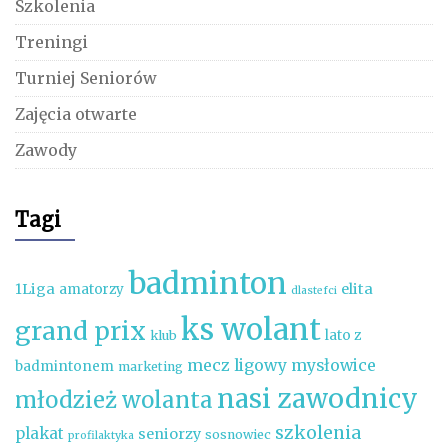
Szkolenia
Treningi
Turniej Seniorów
Zajęcia otwarte
Zawody
Tagi
badminton
1Liga
elita
amatorzy
dlastefci
ks wolant
grand prix
lato z
klub
mecz ligowy
mysłowice
badmintonem
marketing
nasi zawodnicy
młodzież wolanta
szkolenia
plakat
seniorzy
sosnowiec
profilaktyka