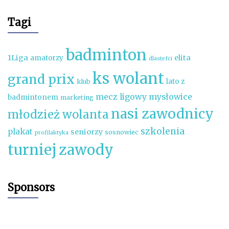
Tagi
badminton
1Liga
elita
amatorzy
dlastefci
ks wolant
grand prix
lato z
klub
mecz ligowy
mysłowice
badmintonem
marketing
nasi zawodnicy
młodzież wolanta
szkolenia
plakat
seniorzy
sosnowiec
profilaktyka
turniej
zawody
Sponsors