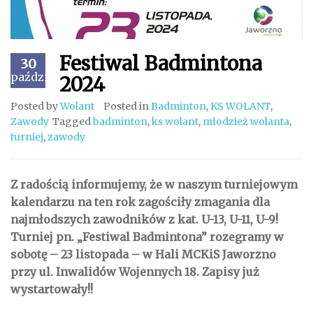
Festiwal Badmintona
30
październik
2024
Posted by
Wolant
Posted in
Badminton
,
KS WOLANT
,
Zawody
Tagged
badminton
,
ks wolant
,
młodzież wolanta
,
turniej
,
zawody
Z radością informujemy, że w naszym turniejowym
kalendarzu na ten rok zagościły zmagania dla
najmłodszych zawodników z kat. U-13, U-11, U-9!
Turniej pn. „Festiwal Badmintona” rozegramy w
sobotę – 23 listopada – w Hali MCKiS Jaworzno
przy ul. Inwalidów Wojennych 18. Zapisy już
wystartowały!!