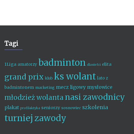
Tagi
badminton
1Liga
elita
amatorzy
dlastefci
ks wolant
grand prix
lato z
klub
mecz ligowy
mysłowice
badmintonem
marketing
nasi zawodnicy
młodzież wolanta
szkolenia
plakat
seniorzy
sosnowiec
profilaktyka
turniej
zawody