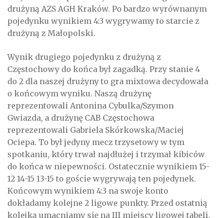
drużyną AZS AGH Kraków. Po bardzo wyrównanym
pojedynku wynikiem 4:3 wygrywamy to starcie z
drużyną z Małopolski.
Wynik drugiego pojedynku z drużyną z
Częstochowy do końca był zagadką. Przy stanie 4
do 2 dla naszej drużyny to gra mixtowa decydowała
o końcowym wyniku. Naszą drużynę
reprezentowali Antonina Cybulka/Szymon
Gwiazda, a drużynę CAB Częstochowa
reprezentowali Gabriela Skórkowska/Maciej
Ociepa. To był jedyny mecz trzysetowy w tym
spotkaniu, który trwał najdłużej i trzymał kibiców
do końca w niepewności. Ostatecznie wynikiem 15-
12 14-15 13-15 to goście wygrywają ten pojedynek.
Końcowym wynikiem 4:3 na swoje konto
dokładamy kolejne 2 ligowe punkty. Przed ostatnią
kolejką umacniamy się na III miejscy ligowej tabeli.