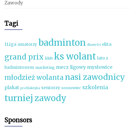
Zawody
Tagi
badminton
1Liga
elita
amatorzy
dlastefci
ks wolant
grand prix
lato z
klub
mecz ligowy
mysłowice
badmintonem
marketing
nasi zawodnicy
młodzież wolanta
szkolenia
plakat
seniorzy
sosnowiec
profilaktyka
turniej
zawody
Sponsors