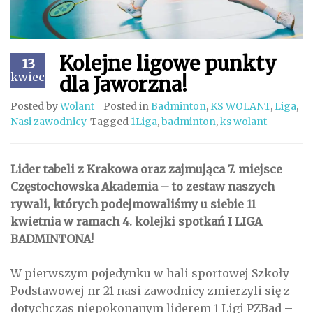
Kolejne ligowe punkty
13
kwiecień
dla Jaworzna!
Posted by
Wolant
Posted in
Badminton
,
KS WOLANT
,
Liga
,
Nasi zawodnicy
Tagged
1Liga
,
badminton
,
ks wolant
Lider tabeli z Krakowa oraz zajmująca 7. miejsce
Częstochowska Akademia – to zestaw naszych
rywali, których podejmowaliśmy u siebie 11
kwietnia w ramach 4. kolejki spotkań I LIGA
BADMINTONA!
W pierwszym pojedynku w hali sportowej Szkoły
Podstawowej nr 21 nasi zawodnicy zmierzyli się z
dotychczas niepokonanym liderem 1 Ligi PZBad –