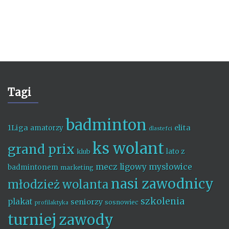
Tagi
badminton
1Liga
elita
amatorzy
dlastefci
ks wolant
grand prix
lato z
klub
mecz ligowy
mysłowice
badmintonem
marketing
nasi zawodnicy
młodzież wolanta
szkolenia
plakat
seniorzy
sosnowiec
profilaktyka
turniej
zawody