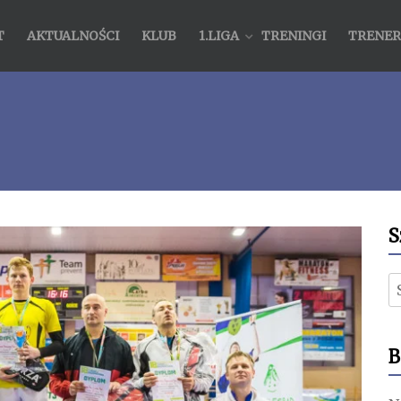
T
AKTUALNOŚCI
KLUB
1.LIGA
TRENINGI
TRENER
S
S
B