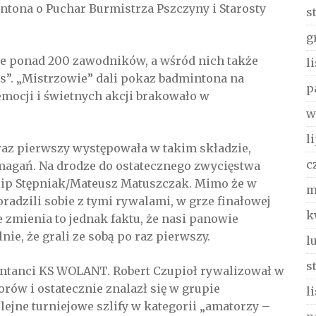
tona o Puchar Burmistrza Pszczyny i Starosty
s
g
ie ponad 200 zawodników, a wśród nich także
l
s”. „Mistrzowie” dali pokaz badmintona na
p
emocji i świetnych akcji brakowało w
w
l
raz pierwszy występowała w takim składzie,
c
zmagań. Na drodze do ostatecznego zwycięstwa
lip Stępniak/Mateusz Matuszczak. Mimo że w
m
adzili sobie z tymi rywalami, w grze finałowej
k
 zmienia to jednak faktu, że nasi panowie
nie, że grali ze sobą po raz pierwszy.
l
s
zentanci KS WOLANT. Robert Czupioł rywalizował w
ów i ostatecznie znalazł się w grupie
l
ejne turniejowe szlify w kategorii „amatorzy –