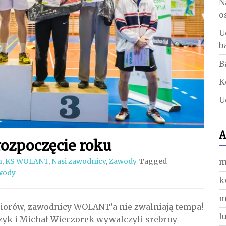
N
o
U
b
B
K
U
A
rozpoczęcie roku
m
n
,
KS WOLANT
,
Nasi zawodnicy
,
Zawody
Tagged
wody
k
m
niorów, zawodnicy WOLANT’a nie zwalniają tempa!
l
rzyk i Michał Wieczorek wywalczyli srebrny