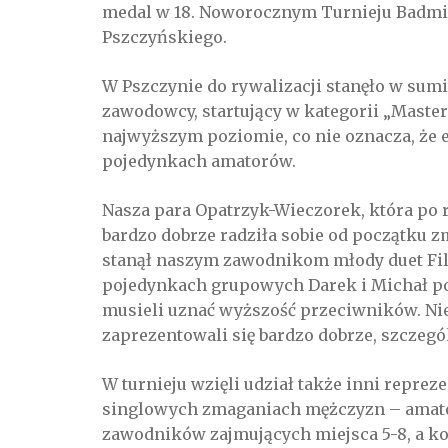
medal w 18. Noworocznym Turnieju Badmin
Pszczyńskiego.
W Pszczynie do rywalizacji stanęło w sum
zawodowcy, startujący w kategorii „Master
najwyższym poziomie, co nie oznacza, że 
pojedynkach amatorów.
Nasza para Opatrzyk-Wieczorek, która po 
bardzo dobrze radziła sobie od początku 
stanął naszym zawodnikom młody duet Fi
pojedynkach grupowych Darek i Michał por
musieli uznać wyższość przeciwników. Nie
zaprezentowali się bardzo dobrze, szczegól
W turnieju wzięli udział także inni repre
singlowych zmaganiach mężczyzn – amator
zawodników zajmujących miejsca 5-8, a kol