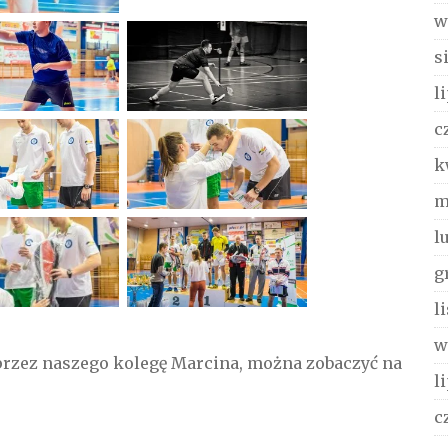
w
s
l
c
k
m
l
g
l
w
przez naszego kolegę Marcina, można zobaczyć na
l
c