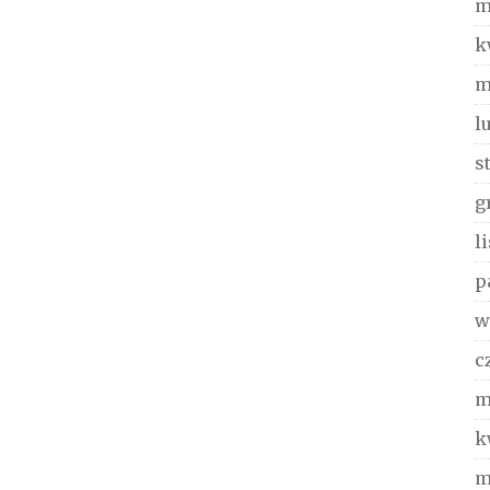
m
k
m
l
s
g
l
p
w
c
m
k
m