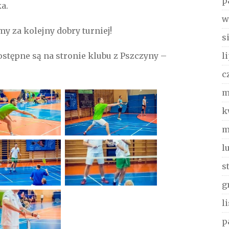
p
a.
w
 za kolejny dobry turniej!
s
l
ostępne są na stronie klubu z Pszczyny –
c
m
k
m
l
s
g
l
p