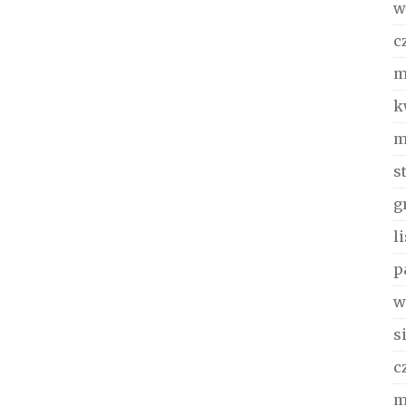
w
c
m
k
m
s
g
l
p
w
s
c
m