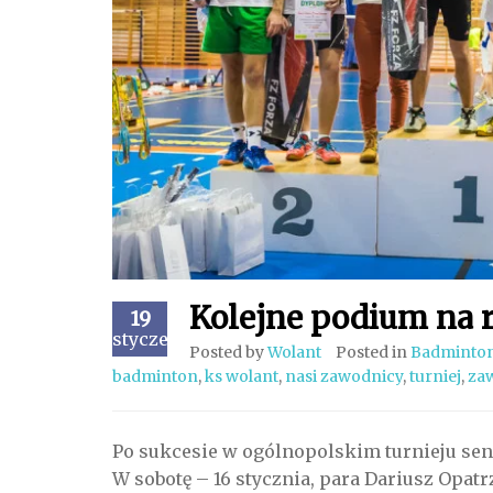
Kolejne podium na 
19
styczeń
Posted by
Wolant
Posted in
Badminto
badminton
,
ks wolant
,
nasi zawodnicy
,
turniej
,
za
Po sukcesie w ogólnopolskim turnieju se
W sobotę – 16 stycznia, para Dariusz Opat