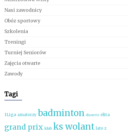
Nasi zawodnicy
Obóz sportowy
Szkolenia
Treningi
Turniej Seniorów
Zajęcia otwarte
Zawody
Tagi
badminton
1Liga
elita
amatorzy
dlastefci
ks wolant
grand prix
lato z
klub