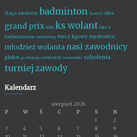
badminton
1Liga
elita
amatorzy
dlastefci
ks wolant
grand prix
lato z
klub
mecz ligowy
mysłowice
badmintonem
marketing
nasi zawodnicy
młodzież wolanta
szkolenia
plakat
seniorzy
sosnowiec
profilaktyka
turniej
zawody
Kalendarz
sierpień 2026
P
W
Ś
C
P
S
N
1
2
3
4
5
6
7
8
9
10
11
12
13
14
15
16