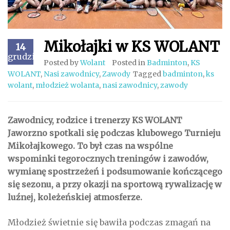
Mikołajki w KS WOLANT
14
grudzień
Posted by
Wolant
Posted in
Badminton
,
KS
WOLANT
,
Nasi zawodnicy
,
Zawody
Tagged
badminton
,
ks
wolant
,
młodzież wolanta
,
nasi zawodnicy
,
zawody
Zawodnicy, rodzice i trenerzy KS WOLANT
Jaworzno spotkali się podczas klubowego Turnieju
Mikołajkowego. To był czas na wspólne
wspominki tegorocznych treningów i zawodów,
wymianę spostrzeżeń i podsumowanie kończącego
się sezonu, a przy okazji na sportową rywalizację w
luźnej, koleżeńskiej atmosferze.
Młodzież świetnie się bawiła podczas zmagań na