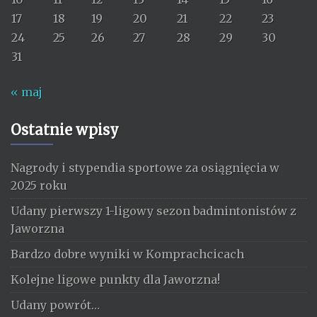
17
18
19
20
21
22
23
24
25
26
27
28
29
30
31
« maj
Ostatnie wpisy
Nagrody i stypendia sportowe za osiągnięcia w
2025 roku
Udany pierwszy 1-ligowy sezon badmintonistów z
Jaworzna
Bardzo dobre wyniki w Komprachcicach
Kolejne ligowe punkty dla Jaworzna!
Udany powrót…