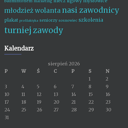
mecz ligowy
mysłowice
badmintonem
marketing
nasi zawodnicy
młodzież wolanta
szkolenia
plakat
seniorzy
sosnowiec
profilaktyka
turniej
zawody
Kalendarz
sierpień 2026
P
W
Ś
C
P
S
N
1
2
3
4
5
6
7
8
9
10
11
12
13
14
15
16
17
18
19
20
21
22
23
24
25
26
27
28
29
30
31