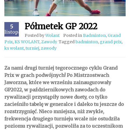
Półmetek GP 2022
5
listopad
Posted by
Wolant
Posted in
Badminton
,
Grand
Prix
,
KS WOLANT
,
Zawody
Tagged
badminton
,
grand prix
,
ks wolant
,
turniej
,
zawody
Za nami drugi turniej tegorocznego cyklu Grand
Prix w grach podwójnych! Po Mistrzostwach
Jaworzna, które we wrześniu zainaugurowały
GP2022, w październikowych zawodach do
rywalizacji przystąpiły nowe duety, co tylko
zacieśniło tabelę w generalce i daleko tu jeszcze do
rozstrzygnięć. Nieco mniejsza, niż zwykle,
frekwencja drugiego turnieju wcale nie ostudziła
poziomu rywalizacji, pozwoliła za to uczestnikom