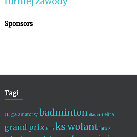
turniej
zawody
Sponsors
Tagi
badminton
1Liga
elita
amatorzy
dlastefci
ks wolant
grand prix
lato z
klub