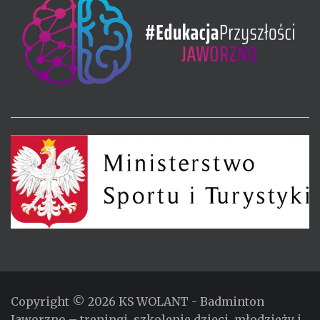
Copyright © 2026
KS WOLANT
- Badminton
Jaworzno – treningi, szkolenie dzieci, młodzieży i