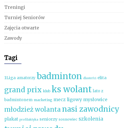
Treningi
Turniej Seniorów
Zajęcia otwarte
Zawody
Tagi
badminton
1Liga
elita
amatorzy
dlastefci
ks wolant
grand prix
lato z
klub
mecz ligowy
mysłowice
badmintonem
marketing
nasi zawodnicy
młodzież wolanta
szkolenia
plakat
seniorzy
sosnowiec
profilaktyka