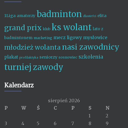
badminton
1Liga
elita
amatorzy
dlastefci
ks wolant
grand prix
lato z
klub
mecz ligowy
mysłowice
badmintonem
marketing
nasi zawodnicy
młodzież wolanta
szkolenia
plakat
seniorzy
sosnowiec
profilaktyka
turniej
zawody
Kalendarz
sierpień 2026
P
W
Ś
C
P
S
N
1
2
3
4
5
6
7
8
9