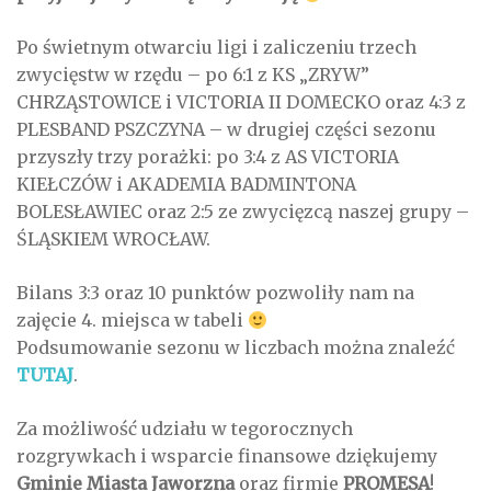
Po świetnym otwarciu ligi i zaliczeniu trzech
zwycięstw w rzędu – po 6:1 z KS „ZRYW”
CHRZĄSTOWICE i VICTORIA II DOMECKO oraz 4:3 z
PLESBAND PSZCZYNA – w drugiej części sezonu
przyszły trzy porażki: po 3:4 z AS VICTORIA
KIEŁCZÓW i AKADEMIA BADMINTONA
BOLESŁAWIEC oraz 2:5 ze zwycięzcą naszej grupy –
ŚLĄSKIEM WROCŁAW.
Bilans 3:3 oraz 10 punktów pozwoliły nam na
zajęcie 4. miejsca w tabeli
Podsumowanie sezonu w liczbach można znaleźć
TUTAJ
.
Za możliwość udziału w tegorocznych
rozgrywkach i wsparcie finansowe dziękujemy
Gminie Miasta Jaworzna
oraz firmie
PROMESA
!