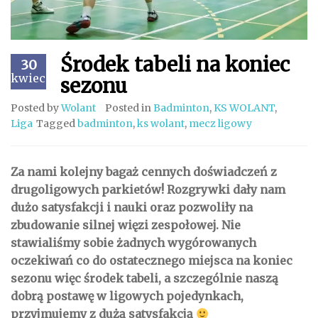
Środek tabeli na koniec
30
kwiecień
sezonu
Posted by
Wolant
Posted in
Badminton
,
KS WOLANT
,
Liga
Tagged
badminton
,
ks wolant
,
mecz ligowy
Za nami kolejny bagaż cennych doświadczeń z
drugoligowych parkietów! Rozgrywki dały nam
dużo satysfakcji i nauki oraz pozwoliły na
zbudowanie silnej więzi zespołowej. Nie
stawialiśmy sobie żadnych wygórowanych
oczekiwań co do ostatecznego miejsca na koniec
sezonu więc środek tabeli, a szczególnie naszą
dobrą postawę w ligowych pojedynkach,
przyjmujemy z dużą satysfakcją