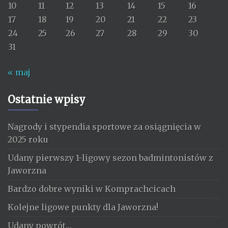
10
11
12
13
14
15
16
17
18
19
20
21
22
23
24
25
26
27
28
29
30
31
« maj
Ostatnie wpisy
Nagrody i stypendia sportowe za osiągnięcia w
2025 roku
Udany pierwszy 1-ligowy sezon badmintonistów z
Jaworzna
Bardzo dobre wyniki w Komprachcicach
Kolejne ligowe punkty dla Jaworzna!
Udany powrót…