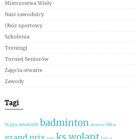
Mistrzostwa Wisły
Nasi zawodnicy
Obóz sportowy
Szkolenia
Treningi
Turniej Seniorów
Zajęcia otwarte
Zawody
Tagi
badminton
1Liga
elita
amatorzy
dlastefci
ks wolant
grand prix
lato z
klub