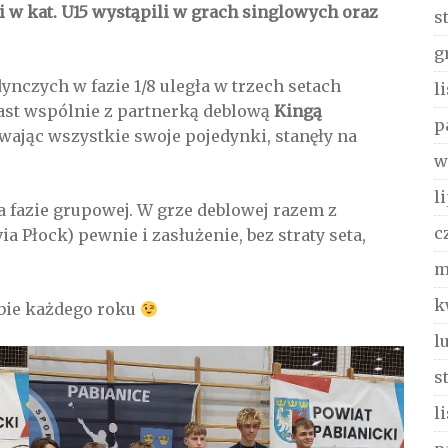
 w kat. U15 wystąpili w grach singlowych oraz
s
g
nczych w fazie 1/8 uległa w trzech setach
l
iast wspólnie z partnerką deblową
Kingą
p
ając wszystkie swoje pojedynki, stanęły na
w
l
fazie grupowej. W grze deblowej razem z
c
a Płock) pewnie i zasłużenie, bez straty seta,
m
k
bie każdego roku
l
s
l