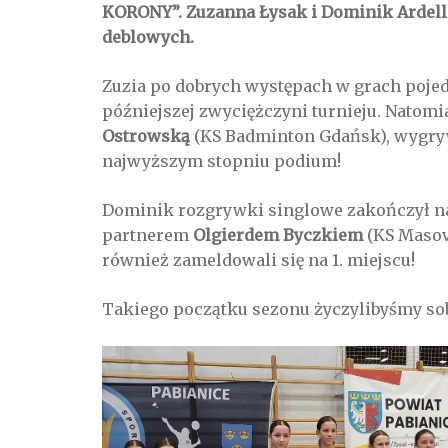
KORONY”. Zuzanna Łysak i Dominik Ardelli
deblowych.
Zuzia po dobrych występach w grach pojedy
późniejszej zwyciężczyni turnieju. Natom
Ostrowską
(KS Badminton Gdańsk), wygryw
najwyższym stopniu podium!
Dominik rozgrywki singlowe zakończył na 
partnerem
Olgierdem Byczkiem
(KS Masovi
również zameldowali się na 1. miejscu!
Takiego początku sezonu życzylibyśmy so