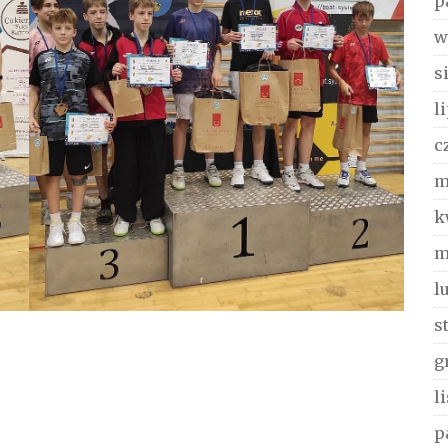
p
w
s
l
c
m
k
m
l
s
g
l
p