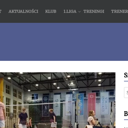
T
AKTUALNOŚCI
KLUB
1.LIGA
TRENINGI
TRENER
S
S
B