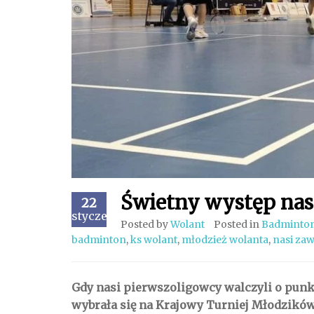
Świetny występ nas
22
styczeń
Posted by
Wolant
Posted in
Badminto
badminton
,
ks wolant
,
młodzież wolanta
,
nasi za
Gdy nasi pierwszoligowcy walczyli o pun
wybrała się na Krajowy Turniej Młodzików w