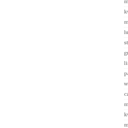
m
k
m
l
s
g
l
p
w
c
m
k
m