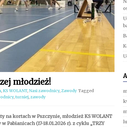
N
o
U
b
B
K
U
A
zej młodzież!
m
n
,
KS WOLANT
,
Nasi zawodnicy
,
Zawody
Tagged
wodnicy
,
turniej
,
zawody
k
m
kty na kortach w Pszczynie, młodzież KS WOLANT
l
 Pabianicach (17-18.01.2026 r). z cyklu „TRZY