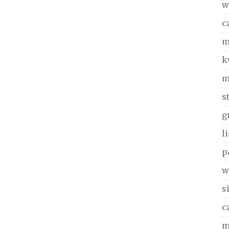
w
c
m
k
m
s
g
l
p
w
s
c
m