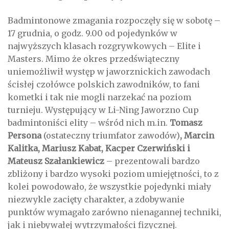
Badmintonowe zmagania rozpoczęły się w sobotę –
17 grudnia, o godz. 9.00 od pojedynków w
najwyższych klasach rozgrywkowych – Elite i
Masters. Mimo że okres przedświąteczny
uniemożliwił występ w jaworznickich zawodach
ścisłej czołówce polskich zawodników, to fani
kometki i tak nie mogli narzekać na poziom
turnieju. Występujący w Li-Ning Jaworzno Cup
badmintoniści elity – wśród nich m.in.
Tomasz
Persona
(ostateczny triumfator zawodów)
, Marcin
Kalitka, Mariusz Kabat, Kacper Czerwiński i
Mateusz Szałankiewicz
– prezentowali bardzo
zbliżony i bardzo wysoki poziom umiejętności, to z
kolei powodowało, że wszystkie pojedynki miały
niezwykle zacięty charakter, a zdobywanie
punktów wymagało zarówno nienagannej techniki,
jak i niebywałej wytrzymałości fizycznej.