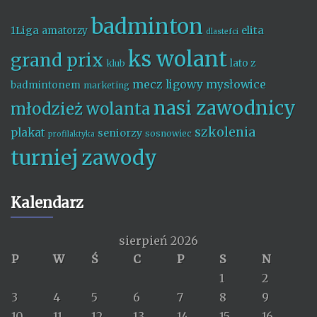
badminton
1Liga
elita
amatorzy
dlastefci
ks wolant
grand prix
lato z
klub
mecz ligowy
mysłowice
badmintonem
marketing
nasi zawodnicy
młodzież wolanta
szkolenia
plakat
seniorzy
sosnowiec
profilaktyka
turniej
zawody
Kalendarz
sierpień 2026
P
W
Ś
C
P
S
N
1
2
3
4
5
6
7
8
9
10
11
12
13
14
15
16