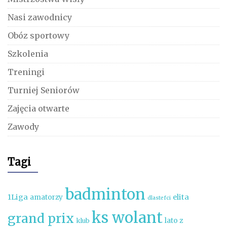
Nasi zawodnicy
Obóz sportowy
Szkolenia
Treningi
Turniej Seniorów
Zajęcia otwarte
Zawody
Tagi
badminton
1Liga
elita
amatorzy
dlastefci
ks wolant
grand prix
lato z
klub