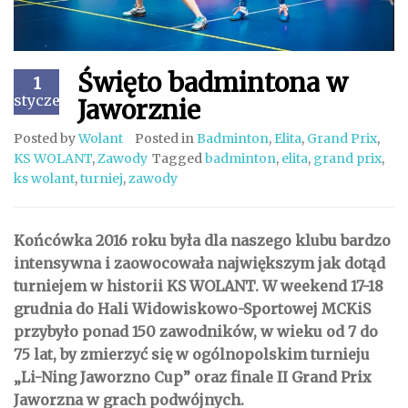
Święto badmintona w
1
styczeń
Jaworznie
Posted by
Wolant
Posted in
Badminton
,
Elita
,
Grand Prix
,
KS WOLANT
,
Zawody
Tagged
badminton
,
elita
,
grand prix
,
ks wolant
,
turniej
,
zawody
Końcówka 2016 roku była dla naszego klubu bardzo
intensywna i zaowocowała największym jak dotąd
turniejem w historii KS WOLANT. W weekend 17-18
grudnia do Hali Widowiskowo-Sportowej MCKiS
przybyło ponad 150 zawodników, w wieku od 7 do
75 lat, by zmierzyć się w ogólnopolskim turnieju
„Li-Ning Jaworzno Cup” oraz finale II Grand Prix
Jaworzna w grach podwójnych.