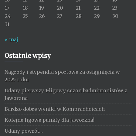
17
18
19
20
21
22
23
24
25
26
27
28
29
30
31
« maj
Ostatnie wpisy
Nagrody i stypendia sportowe za osiągnięcia w
2025 roku
Udany pierwszy 1-ligowy sezon badmintonistów z
Jaworzna
Bardzo dobre wyniki w Komprachcicach
Kolejne ligowe punkty dla Jaworzna!
Udany powrót…