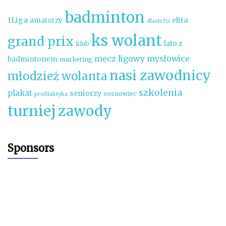
badminton
1Liga
elita
amatorzy
dlastefci
ks wolant
grand prix
lato z
klub
mecz ligowy
mysłowice
badmintonem
marketing
nasi zawodnicy
młodzież wolanta
szkolenia
plakat
seniorzy
sosnowiec
profilaktyka
turniej
zawody
Sponsors