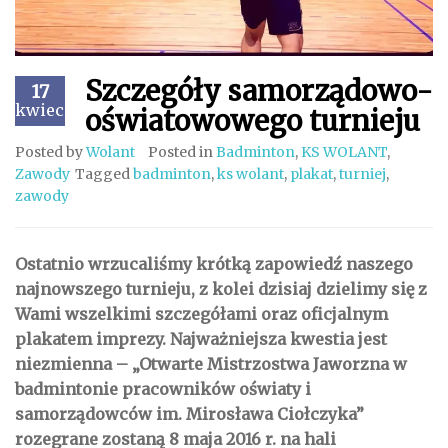
Szczegóły samorządowo-
17
kwiecień
oświatowowego turnieju
Posted by
Wolant
Posted in
Badminton
,
KS WOLANT
,
Zawody
Tagged
badminton
,
ks wolant
,
plakat
,
turniej
,
zawody
Ostatnio wrzucaliśmy krótką zapowiedź naszego
najnowszego turnieju, z kolei dzisiaj dzielimy się z
Wami wszelkimi szczegółami oraz oficjalnym
plakatem imprezy. Najważniejsza kwestia jest
niezmienna – „Otwarte Mistrzostwa Jaworzna w
badmintonie pracowników oświaty i
samorządowców im. Mirosława Ciołczyka”
rozegrane zostaną 8 maja 2016 r. na hali