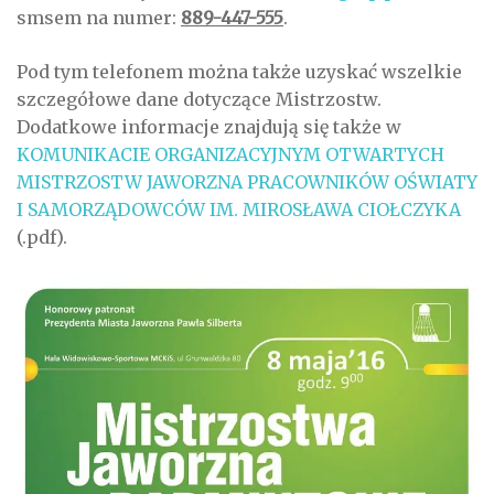
smsem na numer:
889-447-555
.
Pod tym telefonem można także uzyskać wszelkie
szczegółowe dane dotyczące Mistrzostw.
Dodatkowe informacje znajdują się także w
KOMUNIKACIE ORGANIZACYJNYM OTWARTYCH
MISTRZOSTW JAWORZNA PRACOWNIKÓW OŚWIATY
I SAMORZĄDOWCÓW IM. MIROSŁAWA CIOŁCZYKA
(.pdf).