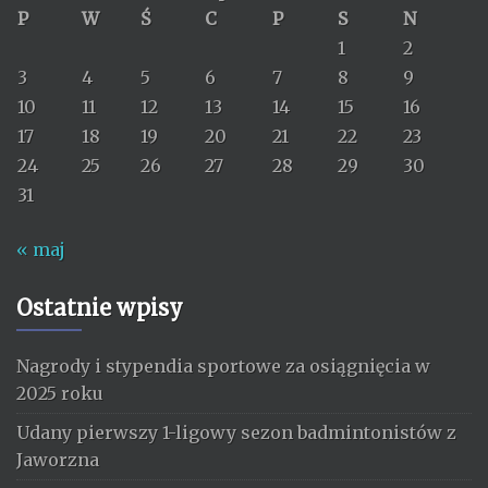
P
W
Ś
C
P
S
N
1
2
3
4
5
6
7
8
9
10
11
12
13
14
15
16
17
18
19
20
21
22
23
24
25
26
27
28
29
30
31
« maj
Ostatnie wpisy
Nagrody i stypendia sportowe za osiągnięcia w
2025 roku
Udany pierwszy 1-ligowy sezon badmintonistów z
Jaworzna