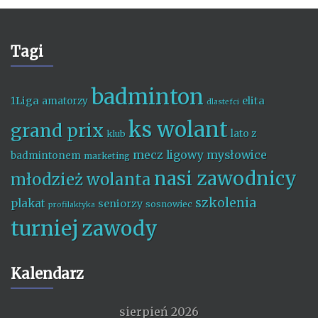
Tagi
badminton
1Liga
elita
amatorzy
dlastefci
ks wolant
grand prix
lato z
klub
mecz ligowy
mysłowice
badmintonem
marketing
nasi zawodnicy
młodzież wolanta
szkolenia
plakat
seniorzy
sosnowiec
profilaktyka
turniej
zawody
Kalendarz
sierpień 2026