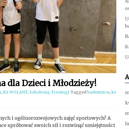
N
o
U
b
B
K
U
A
 dla Dzieci i Młodzieży!
m
n
,
KS WOLANT
,
Szkolenia
,
Treningi
Tagged
badminton
,
ks
k
m
nych i ogólnorozwojowych zajęć sportowych? A
l
ce spróbować swoich sił i rozwinąć umiejętności