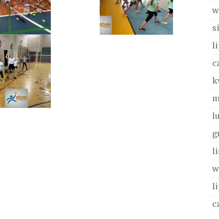
w
s
l
c
k
m
l
g
l
w
l
c