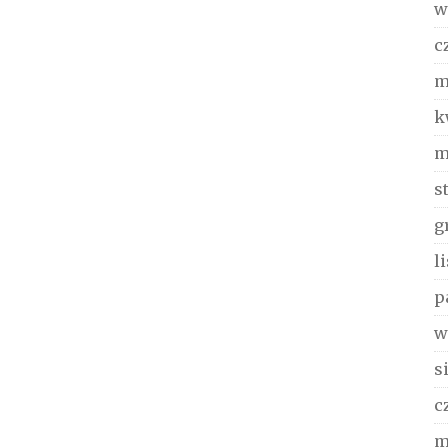
w
c
m
k
m
s
g
l
p
w
s
c
m