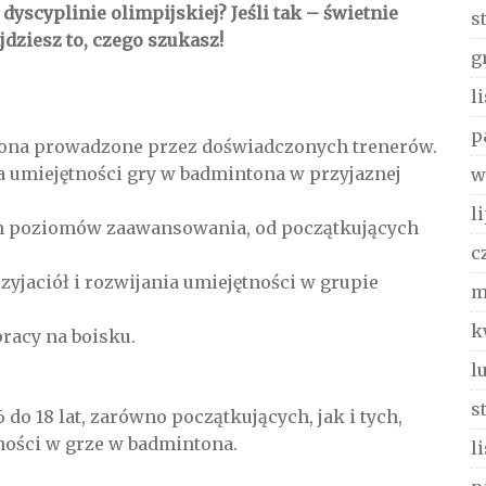
dyscyplinie olimpijskiej? Jeśli tak – świetnie
s
dziesz to, czego szukasz!
g
l
p
tona prowadzone przez doświadczonych trenerów.
a umiejętności gry w badmintona w przyjaznej
w
l
ch poziomów zaawansowania, od początkujących
c
jaciół i rozwijania umiejętności w grupie
m
k
pracy na boisku.
l
s
do 18 lat, zarówno początkujących, jak i tych,
ności w grze w badmintona.
l