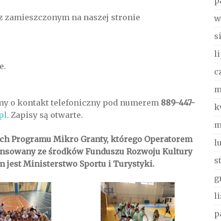
p
 z zamieszczonym na naszej stronie
w
s
l
e.
c
m
imy o kontakt telefoniczny pod numerem
889-447-
k
pl
. Zapisy są otwarte.
m
ach Programu Mikro Granty, którego Operatorem
l
nansowany ze środków Funduszu Rozwoju Kultury
s
 jest Ministerstwo Sportu i Turystyki.
g
l
p