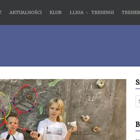
T
AKTUALNOŚCI
KLUB
1.LIGA
TRENINGI
TRENER
S
S
B