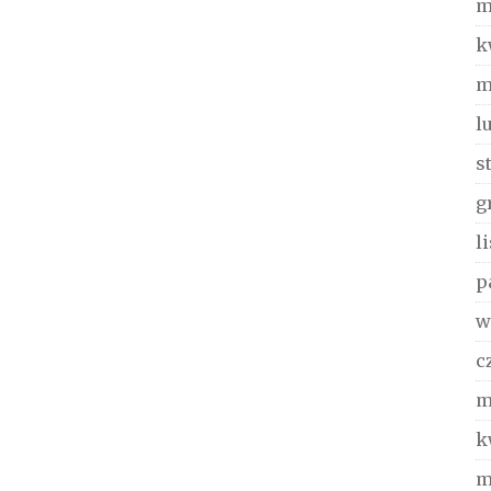
m
k
m
l
s
g
l
p
w
c
m
k
m