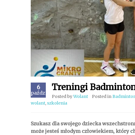
Treningi Badmintona
6
październik
Posted by
Wolant
Posted in
Badminto
wolant
,
szkolenia
Szukasz dla swojego dziecka wszechstron
może jesteś młodym człowiekiem, który ch