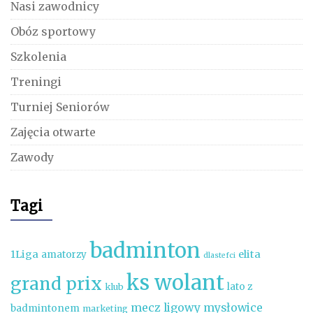
Nasi zawodnicy
Obóz sportowy
Szkolenia
Treningi
Turniej Seniorów
Zajęcia otwarte
Zawody
Tagi
badminton
1Liga
elita
amatorzy
dlastefci
ks wolant
grand prix
lato z
klub
mecz ligowy
mysłowice
badmintonem
marketing