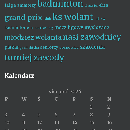
badminton
1Liga
elita
amatorzy
dlastefci
ks wolant
grand prix
lato z
klub
mecz ligowy
mysłowice
badmintonem
marketing
nasi zawodnicy
młodzież wolanta
szkolenia
plakat
seniorzy
sosnowiec
profilaktyka
turniej
zawody
Kalendarz
sierpień 2026
P
W
Ś
C
P
S
N
1
2
3
4
5
6
7
8
9
10
11
12
13
14
15
16