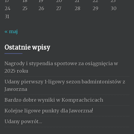
17
18
19
20
21
22
23
24
25
26
27
28
29
30
31
« maj
Ostatnie wpisy
Nagrody i stypendia sportowe za osiągnięcia w
2025 roku
Udany pierwszy 1-ligowy sezon badmintonistów z
Jaworzna
Bardzo dobre wyniki w Komprachcicach
Kolejne ligowe punkty dla Jaworzna!
Udany powrót…