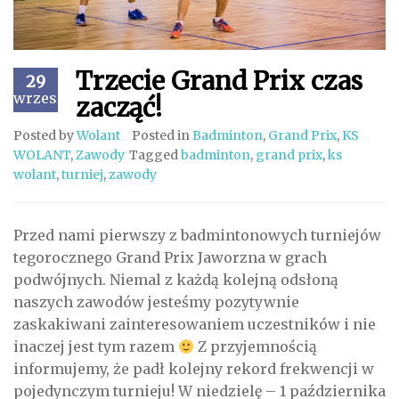
Trzecie Grand Prix czas
29
wrzesień
zacząć!
Posted by
Wolant
Posted in
Badminton
,
Grand Prix
,
KS
WOLANT
,
Zawody
Tagged
badminton
,
grand prix
,
ks
wolant
,
turniej
,
zawody
Przed nami pierwszy z badmintonowych turniejów
tegorocznego Grand Prix Jaworzna w grach
podwójnych. Niemal z każdą kolejną odsłoną
naszych zawodów jesteśmy pozytywnie
zaskakiwani zainteresowaniem uczestników i nie
inaczej jest tym razem
Z przyjemnością
informujemy, że padł kolejny rekord frekwencji w
pojedynczym turnieju! W niedzielę – 1 października