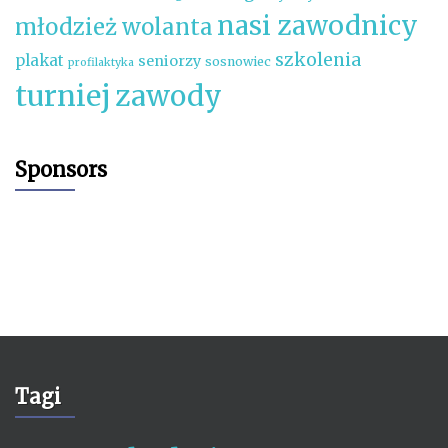
nasi zawodnicy
młodzież wolanta
szkolenia
plakat
seniorzy
sosnowiec
profilaktyka
turniej
zawody
Sponsors
Tagi