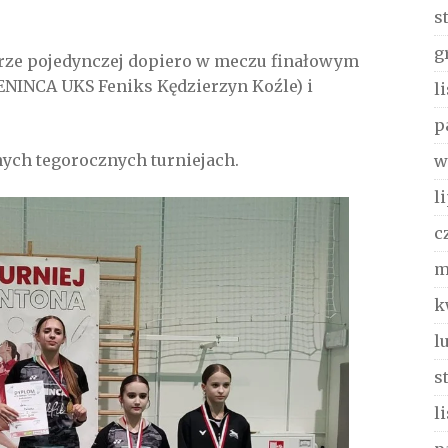
s
g
grze pojedynczej dopiero w meczu finałowym
ENINCA UKS Feniks Kędzierzyn Koźle) i
l
p
ych tegorocznych turniejach.
w
l
c
m
k
l
s
l