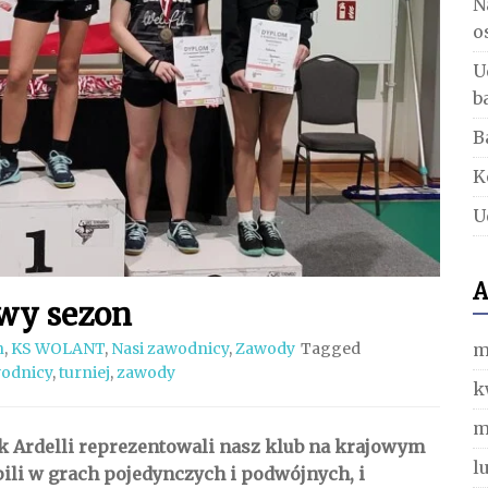
N
o
U
b
B
K
U
A
wy sezon
m
n
,
KS WOLANT
,
Nasi zawodnicy
,
Zawody
Tagged
wodnicy
,
turniej
,
zawody
k
m
ik Ardelli reprezentowali nasz klub na krajowym
l
ili w grach pojedynczych i podwójnych, i