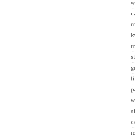
w
c
m
k
m
s
g
l
p
w
s
c
m