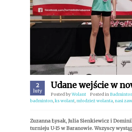
Udane wejście w no
2
luty
Posted by
Wolant
Posted in
Badminto
badminton
,
ks wolant
,
młodzież wolanta
,
nasi za
Zuzanna Łysak, Julia Sienkiewicz i Domin
turnieju U-15 w Baranowie. Wszyscy wystąp