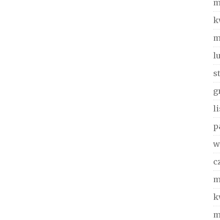
m
k
m
l
s
g
l
p
w
c
m
k
m