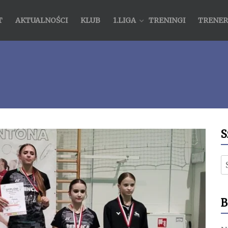
T
AKTUALNOŚCI
KLUB
1.LIGA
TRENINGI
TRENER
S
S
B