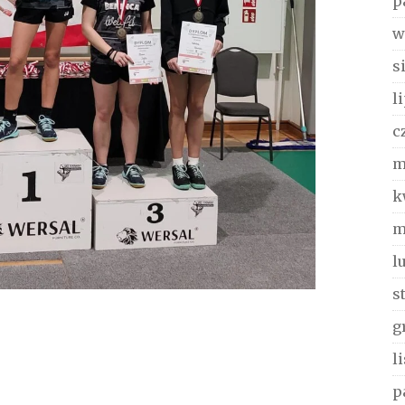
p
w
s
l
c
m
k
m
l
s
g
l
p