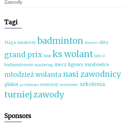
Zawody
Tagi
badminton
1Liga
elita
amatorzy
dlastefci
ks wolant
grand prix
lato z
klub
mecz ligowy
mysłowice
badmintonem
marketing
nasi zawodnicy
młodzież wolanta
szkolenia
plakat
seniorzy
sosnowiec
profilaktyka
turniej
zawody
Sponsors