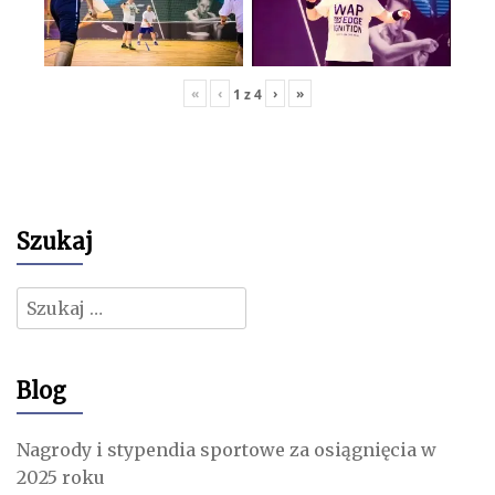
«
‹
›
»
1
z
4
Szukaj
Szukaj:
Blog
Nagrody i stypendia sportowe za osiągnięcia w
2025 roku