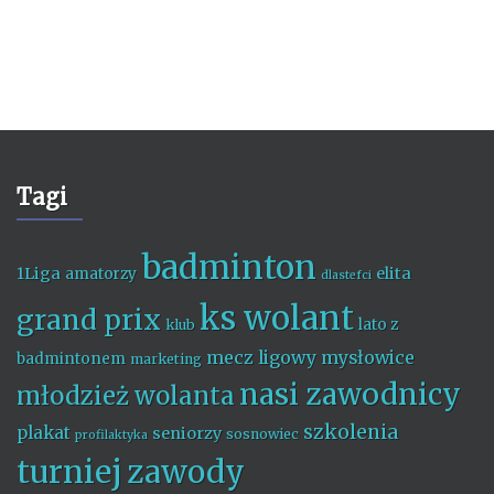
Tagi
badminton
1Liga
elita
amatorzy
dlastefci
ks wolant
grand prix
lato z
klub
mecz ligowy
mysłowice
badmintonem
marketing
nasi zawodnicy
młodzież wolanta
szkolenia
plakat
seniorzy
sosnowiec
profilaktyka
turniej
zawody