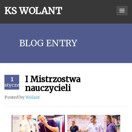
KS WOLANT
BLOG ENTRY
I Mistrzostwa
1
styczeń
nauczycieli
Posted by
Wolant